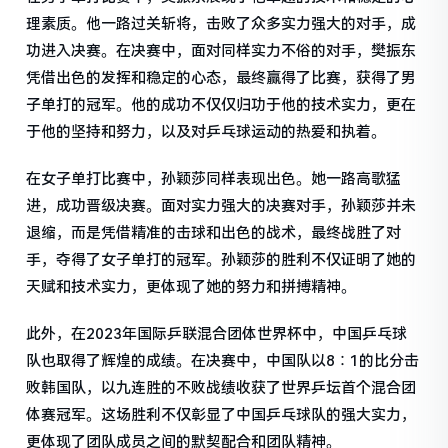
理素质。他一路过关斩将，击败了众多实力强大的对手，成
功进入决赛。在决赛中，面对同样实力不俗的对手，樊振东
凭借出色的发挥和稳定的心态，最终赢得了比赛，获得了男
子单打的冠军。他的成功不仅仅归功于他的技术实力，更在
于他的坚持和努力，以及对乒乓球运动的热爱和执着。
在女子单打比赛中，孙颖莎同样表现出色。她一路高歌猛
进，成功晋级决赛。面对实力强大的决赛对手，孙颖莎并未
退缩，而是凭借精准的击球和出色的战术，最终战胜了对
手，夺得了女子单打的冠军。孙颖莎的胜利不仅证明了她的
天赋和技术实力，更体现了她的努力和拼搏精神。
此外，在2023年国际乒联混合团体世界杯中，中国乒乓球
队也取得了辉煌的成绩。在决赛中，中国队以8∶1的比分击
败韩国队，以九连胜的不败战绩收获了世界乒坛首个混合团
体赛冠军。这场胜利不仅彰显了中国乒乓球队的强大实力，
更体现了团队成员之间的默契配合和团队精神。