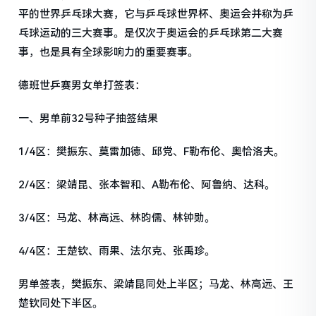
平的世界乒乓球大赛，它与乒乓球世界杯、奥运会并称为乒
乓球运动的三大赛事。是仅次于奥运会的乒乓球第二大赛
事，也是具有全球影响力的重要赛事。
德班世乒赛男女单打签表：
一、男单前32号种子抽签结果
1/4区：樊振东、莫雷加德、邱党、F勒布伦、奥恰洛夫。
2/4区：梁靖昆、张本智和、A勒布伦、阿鲁纳、达科。
3/4区：马龙、林高远、林昀儒、林钟勋。
4/4区：王楚钦、雨果、法尔克、张禹珍。
男单签表，樊振东、梁靖昆同处上半区；马龙、林高远、王
楚钦同处下半区。