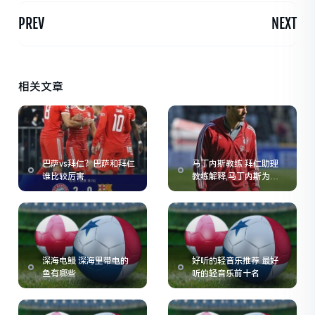
PREV
NEXT
相关文章
巴萨vs拜仁？巴萨和拜仁
马丁内斯教练 拜仁助理
谁比较厉害
教练解释,马丁内斯为何
流泪
深海电鳗 深海里带电的
好听的轻音乐推荐 最好
鱼有哪些
听的轻音乐前十名