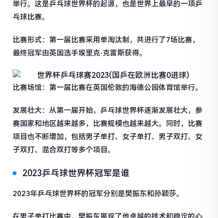
举行。这是乒乓球世界杯的起源，也是世界上最早的一项乒
乓球比赛。
比赛形式：第一届比赛采用单淘汰制，共进行了7场比赛，
最终冠军由英国选手埃里克·克雷斯获得。
比赛场馆：第一届比赛在英国伦敦的海德公园体育馆举行。
发展壮大：从第一届开始，乒乓球世界杯逐渐发展壮大，参
赛国家和地区越来越多，比赛规模也越来越大。同时，比赛
项目也不断增加，包括男子单打、女子单打、男子双打、女
子双打、混合双打等多个项目。
2023乒乓球世界杯冠军是谁
2023年乒乓球世界杯的冠军分别是樊振东和孙颖莎。
在男子单打比赛中，樊振东展现了他卓越的技术和稳定的心