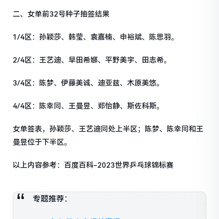
二、女单前32号种子抽签结果
1/4区：孙颖莎、韩莹、袁嘉楠、申裕斌、陈思羽。
2/4区：王艺迪、早田希娜、平野美宇、田志希。
3/4区：陈梦、伊藤美诚、迪亚兹、木原美悠。
4/4区：陈幸同、王曼昱、郑怡静、斯佐科斯。
女单签表，孙颖莎、王艺迪同处上半区；陈梦、陈幸同和王
曼昱位于下半区。
以上内容参考：百度百科-2023世界乒乓球锦标赛
专题推荐：