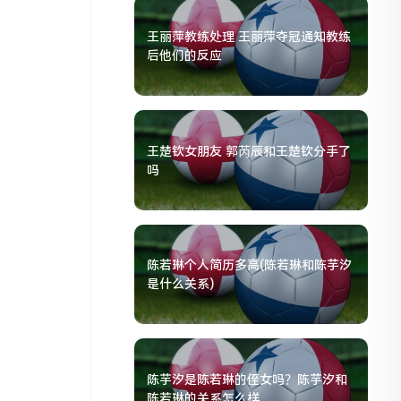
王丽萍教练处理 王丽萍夺冠通知教练
后他们的反应
王楚钦女朋友 郭芮辰和王楚钦分手了
吗
陈若琳个人简历多高(陈若琳和陈芋汐
是什么关系)
陈芋汐是陈若琳的侄女吗？陈芋汐和
陈若琳的关系怎么样