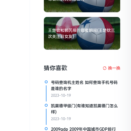
王楚钦和郭芮辰的甜蜜瞬间(王楚钦三
次关注前女友)
猜你喜歡
换一换
号码查询机主姓名 如何查询手机号码
是谁的名字
2023-10-19
凯雷德甲级门(有谁知道凯雷德门怎么
样)
2023-10-19
2009gdp 2009年中国城市GDP排行