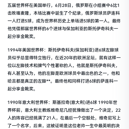
五届世界杯在美国举行，6月28日，俄罗斯在小组赛中6比1
击败喀麦隆，本场比赛中诞生了个纪录，俄罗斯球员萨连科
一人打进5球，成为世界杯历史上单场进5球的第一人。最终
他凭借那届世界杯的6个进球与保加利亚的斯托伊奇科夫一
起分享金靴奖。
1994年美国世界杯：斯托伊奇科夫(保加利亚)进6球左脚球
员似乎总显得特立独行，在近20年的欧洲足坛，就有这样一
位以左脚技术和脾气个性著称的人，他就是斯托伊奇科夫，
有人甚至认为，他的左脚是欧洲球员中最出色的之一，他和
哈吉都是真正的左脚**。最终他和同样打进6球的萨连科一
起分享金靴奖。
1990年意大利世界杯：斯基拉奇(意大利)进6球 1990年世
界杯前，意大利主教练维奇尼几经犹豫做出了一个决定，22
人的阵容已经挑满了21人，在最后一个空额处，维奇尼写上
了一个名字，后来，这被证明是这位老帅一生中最英明的决