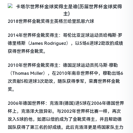
2018世界杯金靴奖得主英格兰哈里凯恩六球
2014年世界杯金靴奖得主：哥伦比亚足球运动员哈梅斯·罗
德里格斯（James Rodriguez），以5场6进球2助攻的成绩
获得世界杯金靴奖。
2010年世界杯金靴奖得主：德国足球运动员托马斯·穆勒
（Thomas Müller），在2010年南非世界杯中，穆勒出场6
次贡献5粒进球3次助攻，随队获得季军，荣膺世界杯金靴
奖。
2006年德国世界杯：克洛泽(德国)进5球在2006年德国世界
杯上，克洛泽大放异彩。与2002年世界杯比赛一样，再次
攻入5球的他，如愿以偿的成为了金靴奖得主，并且帮助德
国队获得了第三名的好成绩。此后克洛泽更是将国家队主力