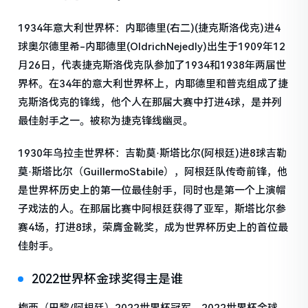
1934年意大利世界杯：内耶德里(右二)(捷克斯洛伐克)进4
球奥尔德里希-内耶德里(OldrichNejedly)出生于1909年12
月26日，代表捷克斯洛伐克队参加了1934和1938年两届世
界杯。在34年的意大利世界杯上，内耶德里和普克组成了捷
克斯洛伐克的锋线，他个人在那届大赛中打进4球，是并列
最佳射手之一。被称为捷克锋线幽灵。
1930年乌拉圭世界杯：吉勒莫·斯塔比尔(阿根廷)进8球吉勒
莫·斯塔比尔（GuillermoStabile），阿根廷队传奇前锋，他
是世界杯历史上的第一位最佳射手，同时也是第一个上演帽
子戏法的人。在那届比赛中阿根廷获得了亚军，斯塔比尔参
赛4场，打进8球，荣膺金靴奖，成为世界杯历史上的首位最
佳射手。
2022世界杯金球奖得主是谁