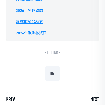
2026世界杯动态
欧锦赛2024动态
2024年欧洲杯资讯
- THE END -
PREV
NEXT