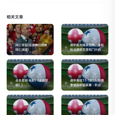
相关文章
拜仁夺冠(瓜迪奥拉执教
德甲裁判搞笑视频，本轮
拜仁成绩)
执法德甲汉堡和门兴的主
裁判是谁
赤色黎明 电影(《赤色黎
德甲赛程17-18(17-18赛
明》)
季德国甲级联赛 - 积分
榜)