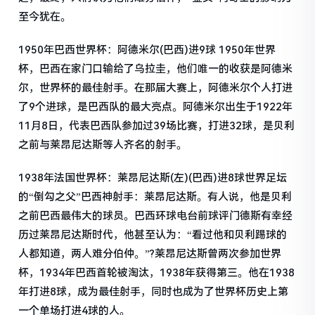
至今犹在。
1950年巴西世界杯：阿德米尔(巴西)进9球 1950年世界
杯，巴西在家门口输给了乌拉圭，他们唯一的收获是阿德米
尔，世界杯的最佳射手。在那届大赛上，阿德米尔个人打进
了9个进球，是巴西队的最大亮点。阿德米尔出生于1922年
11月8日，代表巴西队参加过39场比赛，打进32球，是贝利
之前与莱昂尼达斯等人齐名的射手。
1938年法国世界杯：莱昂尼达斯(左)(巴西)进8球世界足坛
的“倒勾之父”巴西神射手：莱昂尼达斯。有人说，他是贝利
之前巴西最伟大的球员。巴西环球电台前球评门德斯有幸经
历过莱昂尼达斯时代，他甚至认为：“看过他和贝利踢球的
人都知道，两人难分伯仲。”?莱昂尼达斯曾两次参加世界
杯，1934年巴西首轮被淘汰，1938年获得第三。他在1938
年打进8球，成为最佳射手，同时也成为了世界杯历史上第
一个单场打进4球的人。