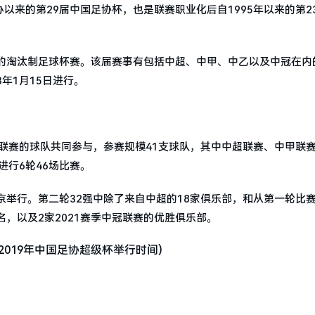
办以来的第29届中国足协杯，也是联赛职业化后自1995年以来的第2
的淘汰制足球杯赛。该届赛事有包括中超、中甲、中乙以及中冠在内的
3年1月15日进行。
联赛的球队共同参与，参赛规模41支球队，其中中超联赛、中甲联赛
进行6轮46场比赛。
在北京举行。第二轮32强中除了来自中超的18家俱乐部，和从第一轮比
名，以及2家2021赛季中冠联赛的优胜俱乐部。