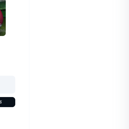
上
用
布