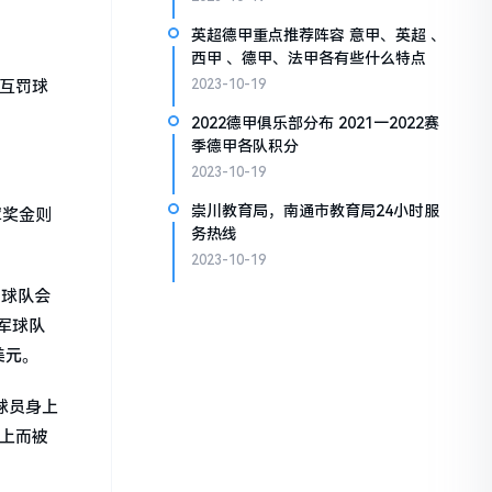
英超德甲重点推荐阵容 意甲、英超 、
西甲 、德甲、法甲各有些什么特点
互罚球
2023-10-19
2022德甲俱乐部分布 2021一2022赛
季德甲各队积分
2023-10-19
崇川教育局，南通市教育局24小时服
军奖金则
务热线
2023-10-19
的球队会
季军球队
美元。
球员身上
上而被