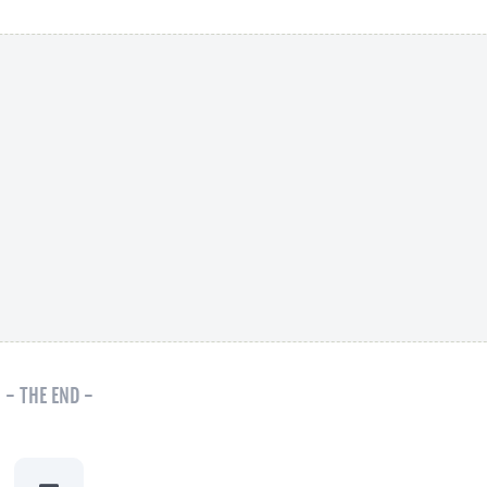
- THE END -