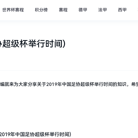
世界杯赛程
积分榜
赛程
德甲
法甲
西甲
足协超级杯举行时间)
小编就来为大家分享关于2019年中国足协超级杯举行时间的知识，希