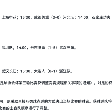
5）上海申花；15:30，成都蓉城（3-0）河北队；14:00，石家庄功夫
0）深圳队；14:00，丹东腾跃（1-5）武汉三镇。
2）武汉长江；15:30，大连人（0-1）浙江队。
国足球协会杯第三轮比赛及调整竞赛规程相关事项的通知》，对足协
相同，则采取直接互罚球点球的方式决出当场比赛的胜者。获胜球队将
比赛的主客队顺序进行了调整。