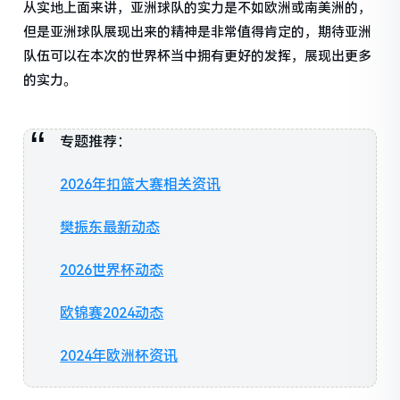
从实地上面来讲，亚洲球队的实力是不如欧洲或南美洲的，
但是亚洲球队展现出来的精神是非常值得肯定的，期待亚洲
队伍可以在本次的世界杯当中拥有更好的发挥，展现出更多
的实力。
专题推荐：
2026年扣篮大赛相关资讯
樊振东最新动态
2026世界杯动态
欧锦赛2024动态
2024年欧洲杯资讯