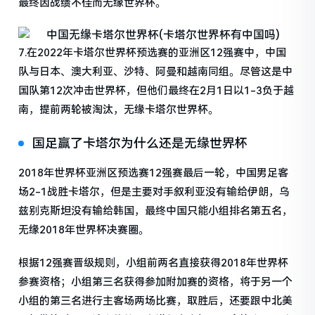
最终因战绩不佳而无缘世界杯。
7.在2022年卡塔尔世界杯预选赛的亚洲区12强赛中，中国
队与日本、澳大利亚、沙特、阿曼和越南同组。尽管这是中
国队第12次冲击世界杯，但他们最终在2月1日以1-3负于越
南，提前两轮被淘汰，无缘卡塔尔世界杯。
国足赢了卡塔尔为什么还是无缘世界杯
2018年世界杯亚洲区预选赛12强赛最后一轮，中国男足客
场2-1战胜卡塔尔，但是主要对手叙利亚没有输给伊朗，乌
兹别克斯坦没有输给韩国，最终中国只能小组排名第五名，
无缘2018年世界杯决赛圈。
根据12强赛晋级规则，小组前两名直接获得2018年世界杯
参赛资格；小组第三名获得参加附加赛的资格，将于另一个
小组的第三名进行主客场两场比赛，取胜后，还要跟中北美