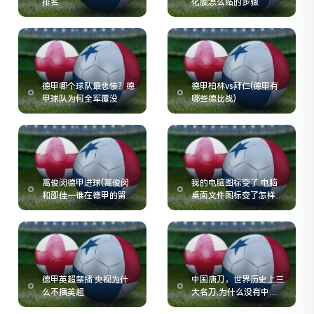
排名
化膜怎么贴的步骤
德甲哪个球队最悲惨？德
德甲柏林vs拜仁(德甲有
甲球队为何全军覆没
哪些德比战)
蒿俊闵德甲进球(蒿俊闵
我的电脑图标变了 电脑
和邵佳一谁在德甲的留洋
桌面文件图标变了怎样恢
生涯更成功)
复到以前的图标
德甲英超禁播 央视为什
中国唐刀，世界历史上三
么不播英超
大名刀,为什么没有中国
唐刀