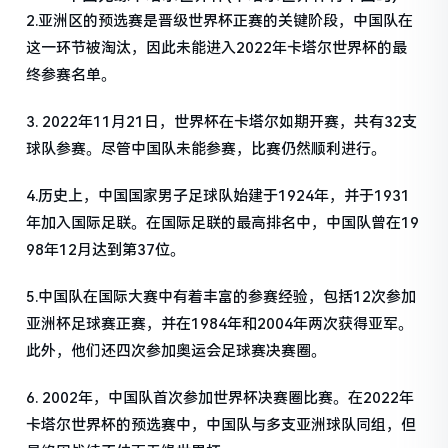
2.亚洲区的预选赛是晋级世界杯正赛的关键阶段，中国队在
这一环节被淘汰，因此未能进入2022年卡塔尔世界杯的最
终参赛名单。
3. 2022年11月21日，世界杯在卡塔尔如期开赛，共有32支
球队参赛。尽管中国队未能参赛，比赛仍然顺利进行。
4.历史上，中国国家男子足球队始建于1924年，并于1931
年加入国际足联。在国际足联的最高排名中，中国队曾在19
98年12月达到第37位。
5.中国队在国际大赛中有着丰富的参赛经验，包括12次参加
亚洲杯足球赛正赛，并在1984年和2004年两次获得亚军。
此外，他们还四次参加奥运会足球赛决赛圈。
6. 2002年，中国队首次参加世界杯决赛圈比赛。在2022年
卡塔尔世界杯的预选赛中，中国队与多支亚洲球队同组，但