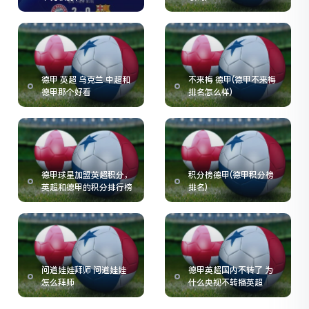
德甲 英超 乌克兰 中超和
不来梅 德甲(德甲不来梅
德甲那个好看
排名怎么样)
德甲球星加盟英超积分，
积分榜德甲(德甲积分榜
英超和德甲的积分排行榜
排名)
问道娃娃拜师 问道娃娃
德甲英超国内不转了 为
怎么拜师
什么央视不转播英超