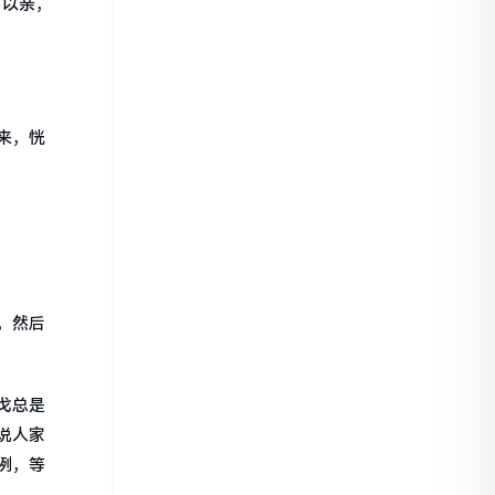
可以亲，
来，恍
，然后
戈总是
说人家
例，等