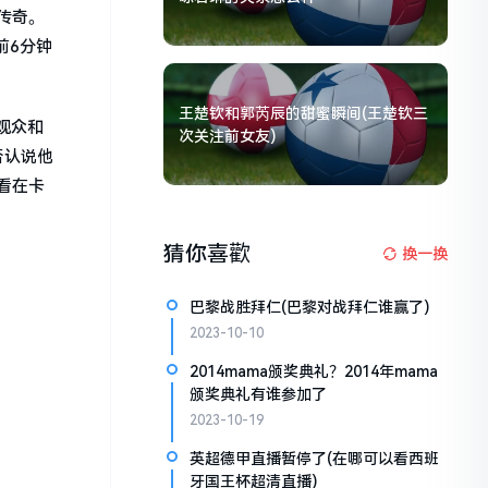
传奇。
前6分钟
王楚钦和郭芮辰的甜蜜瞬间(王楚钦三
观众和
次关注前女友)
否认说他
看在卡
猜你喜歡
换一换
巴黎战胜拜仁(巴黎对战拜仁谁赢了)
2023-10-10
2014mama颁奖典礼？2014年mama
颁奖典礼有谁参加了
2023-10-19
英超德甲直播暂停了(在哪可以看西班
牙国王杯超清直播)