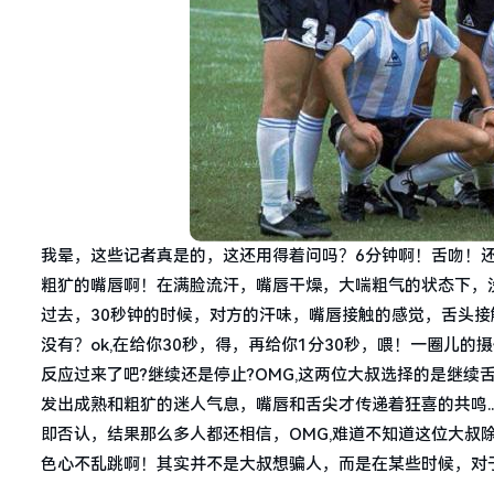
我晕，这些记者真是的，这还用得着问吗？6分钟啊！舌吻！
粗犷的嘴唇啊！在满脸流汗，嘴唇干燥，大喘粗气的状态下，
过去，30秒钟的时候，对方的汗味，嘴唇接触的感觉，舌头
没有？ok,在给你30秒，得，再给你1分30秒，喂！一圈儿
反应过来了吧?继续还是停止?OMG,这两位大叔选择的是继
发出成熟和粗犷的迷人气息，嘴唇和舌尖才传递着狂喜的共鸣..
即否认，结果那么多人都还相信，OMG,难道不知道这位大叔
色心不乱跳啊！其实并不是大叔想骗人，而是在某些时候，对