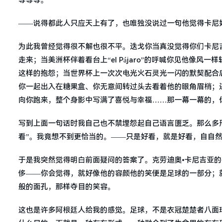
——说得都此人只应天上有了，也唯独没说过一句他觉得卡尼
为此我曾经觉得很不解也很不平。迭戈你当真没觉得你们卡尼
走来；当美洲杯伴着看台上“el Pájaro”的呼喊你见他像
这样的抱怨；当世界杯上一次次电光火石灵光一闪的默契配合
你一起出入在糖果盒、你无意间转过头去看着他的眼角眉梢；
向你跑来，整个身影中写满了喜悦与幸福……那一幕一幕的，
写到上面一句话时我自己也不禁埋怨起自己语言匮乏。那么多
看”。我竟想不到更恰当的。——只是好看，就是好看，自自
于是我突然觉得明白前面疑问的答案了。克劳迪奥•卡尼吉亚
侈——你会觉得，就好像他的容颜他的笑便是足球的一部分；
般的面孔，那样夺目的笑容。
这也是许多阿根廷人给我的感觉。足球，不是衣冠楚楚者八面