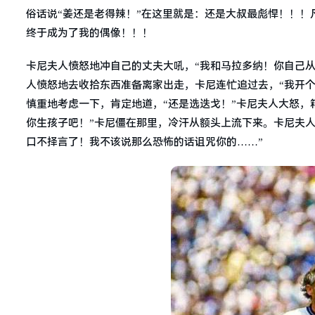
俗话说“姜还是老得辣！”在这里就是：还是大叔最彪悍！！！
终于成为了我的偶像！！！
卡尼夫人愤怒地冲自己的丈夫大吼，“我和马拉多纳！你自己从
人愤怒地去收拾东西准备离家出走，卡尼连忙追过去，“我开个
慎重地考虑一下，肯定地道，“还是选迭戈！”卡尼夫人大怒，
你生孩子吧！”卡尼僵在那里，冷汗从额头上流下来。卡尼夫
口不择言了！我不该说那么恐怖的话诅咒你的……”