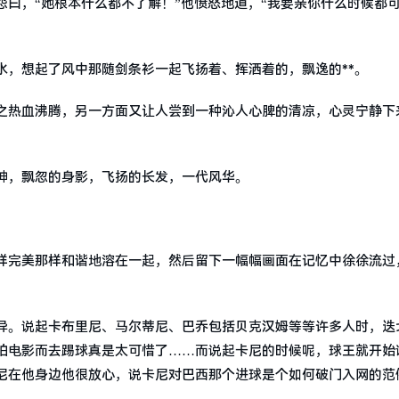
曰，“她根本什么都不了解！”他愤怒地道，“我要亲你什么时候都
”
水，想起了风中那随剑条衫一起飞扬着、挥洒着的，飘逸的**。
之热血沸腾，另一方面又让人尝到一种沁人心脾的清凉，心灵宁静下
神，飘忽的身影，飞扬的长发，一代风华。
。
样完美那样和谐地溶在一起，然后留下一幅幅画面在记忆中徐徐流过
异。说起卡布里尼、马尔蒂尼、巴乔包括贝克汉姆等等许多人时，迭
拍电影而去踢球真是太可惜了……而说起卡尼的时候呢，球王就开始
尼在他身边他很放心，说卡尼对巴西那个进球是个如何破门入网的范