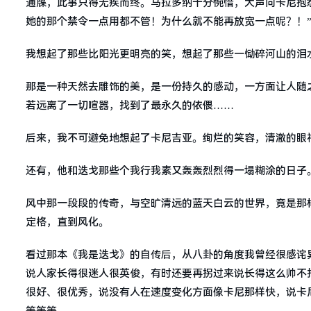
通牒，此事只得无疾而终。马拉多纳十分惋惜，大声向卡尼抱怨
她的那个禁令一点用都不管！为什么就不能再放宽一点呢？！
我想起了那些比阳光更明亮的笑，想起了那些一恸碎河山的泪
那是一种天然去雕饰的美，是一份持久的感动，一方面让人随
若远离了一切喧嚣，找到了最永久的依偎……
后来，我不可避免地想起了卡尼吉亚。绚烂的笑容，清澈的眼
还有，他和迭戈那些个我行我素又轰轰烈烈得一塌糊涂的日子
风中那一段段的传奇，与空旷清远的蓝天白云的世界，竟是那
定格，直到风化。
看过那本《我是迭戈》的自传后，从八卦的角度我曾经很感诧
说人家长得很迷人很英俊，有时还要再拐过来说长得这么帅不
很好、很优秀，说没有人在速度变化方面像卡尼那样快，说卡
等等等。