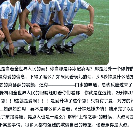
还是当着全世界人民的面！你当那是舔冰激凌呢？那是另外一个骠悍
没有爱的信念，下得了嘴么？如果闹着玩儿的话，头5秒钟没什么感
接触的麻酥酥的震颤，还有——————口水的味道，总该反应过来了
的摄像机和全世界人民的眼睛还盯着你们看哪！你就是在迟钝，2分钟以
续舌吻！！!这就是爱啊！！！是爱升华了这个吻！只有有了爱，对方的
....如醉如痴啊！要不是那么多人看着，6分钟还嫌少呐！结果完了以
除了球踢得绝，晃点人也是一绝么？解释“上帝之手”的时候，大叔可
于某些事情，很多人都有强烈的欺骗自己的愿望。偷着乐得是大叔。