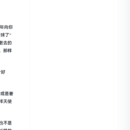
年向你
球了”
老去的
，那样
“好
兀或是奢
样天使
也不是