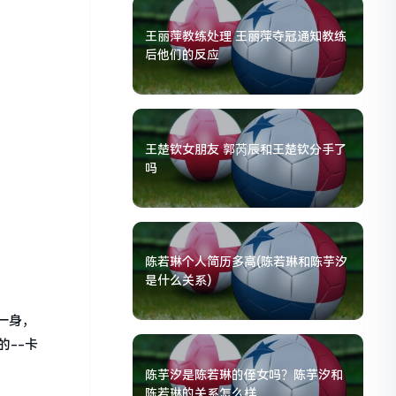
王丽萍教练处理 王丽萍夺冠通知教练
后他们的反应
王楚钦女朋友 郭芮辰和王楚钦分手了
吗
陈若琳个人简历多高(陈若琳和陈芋汐
是什么关系)
一身，
--卡
陈芋汐是陈若琳的侄女吗？陈芋汐和
陈若琳的关系怎么样