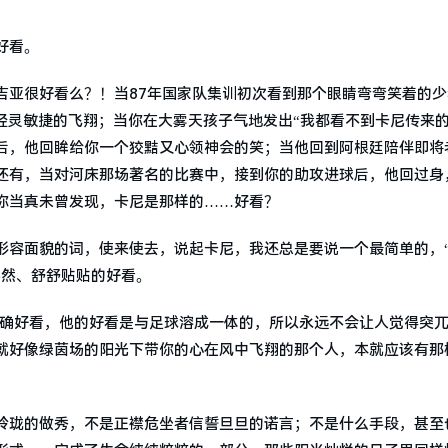
好看。
吉亚很好看么？！当87年国家队集训初次看到那个眼睛弯弯笑着的少
风一样轻灵敏捷的飞翔；当你在大雾天孩子气地发出“我都看不到卡尼传来的
后，他回眸给你一个狡黠又心领神会的笑；当他回到阿根廷陪伴即将
还有，当对河床那场著名的比赛中，接到你的助攻进球后，他回过身
你当真未曾发现，卡尼是那样的……好看？
形容面貌的词，使来使去，说起卡尼，我还总是要说一个最简单的，
然然、舒舒贴贴的好看。
的确好看，他的好看是与足球溶成一体的，所以永远不会让人觉得突
就好像绿茵场的阳光下带你的心在风中飞翔的那个人，本就应该有那
玲珑的做秀，不是正襟危坐者信誓旦旦的诺言；不是什么手段，甚至