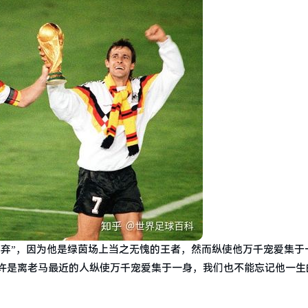
抛弃”，因为他是绿茵场上当之无愧的王者，然而纵使他万千宠爱集于
许是离老马最近的人纵使万千宠爱集于一身，我们也不能忘记他一生的