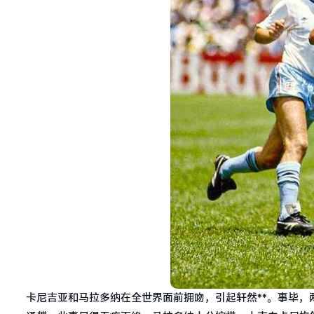
卡尼吉亚和马拉多纳在全世界面前拥吻，引起轩然**。事毕