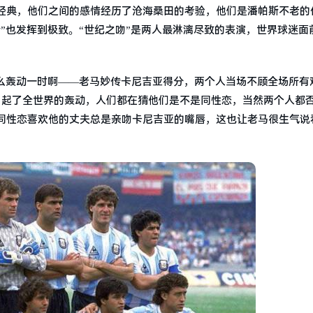
经典，他们之间的感情经历了沧海桑田的考验，他们是潘帕斯不老的
”也发挥到极致。“世纪之吻”是两人最淋漓尽致的表演，世界球迷面
多么轰动一时啊——老马妙传卡尼吉亚得分，两个人当场不顾全场所有
引起了全世界的轰动，人们都在猜他们是不是同性恋，当然两个人都
同性恋喜欢他的丈夫总是亲吻卡尼吉亚的嘴唇，这也让老马很生气说