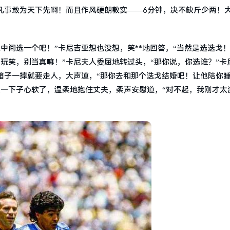
凡事敢为天下先啊！而且作风硬朗敦实——6分钟，决不缺斤少两！
中间选一个吧！”卡尼吉亚想也没想，笑**地回答，“当然是选迭戈！
玩笑，别当真嘛！”卡尼夫人委屈地转过头，“那你说，你选谁？”卡
箱子一摔就要走人，大声道，“那你去和那个迭戈结婚吧！让他陪你
人一下子心软了，温柔地抱住丈夫，柔声安慰道，“对不起，我刚才太