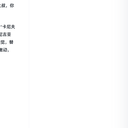
大叔，你
”卡尼夫
尼吉亚
睡觉，替
激动，