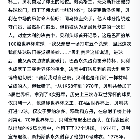
杯上，贝利奠定了球王的地位。对英格兰，班克斯扑出他的
头球攻门，留下了伟大的“世纪扑救”；对捷克斯洛伐克，贝
利在中场的吊射令人惊呼；同乌拉圭交手，他人球分跑绕过
守门员，虽然射门偏出，但仍被认为是最具创意的一次过
人。对意大利的决赛中，贝利头球首开记录，这是巴西的第
100粒世界杯进球，“我父亲曾一场打进五个头球，因此这次
我能头球破门感觉很美妙……”贝利赛后这样说道。进球
后，他又两次助攻队友破门，巴西永久占有雷米特杯，贝利
也成就了三夺世界杯的伟业。决赛中盯防贝利的意大利后卫
博格尼切说：“赛前我对自己说，贝利也是和我们一样材料
做成的人，但我错了。”从1958年到1970年，贝利共参加了
4届世界杯，拿到了3次冠军，历史上三次夺取世界杯的球员
仅贝利一人，他堪称世界杯之王。在4届世界杯上，贝利共
打进12球，仅次于罗纳尔多、穆勒和方丹，在总射手榜上并
列第4。70年世界杯后，贝利宣布退出巴西队，在代表国家
队出战的92场比赛中，他留下了77个进球。 1974年，贝利
宣布退役，桑托斯队永久封存了他的10号球衣。1975年，