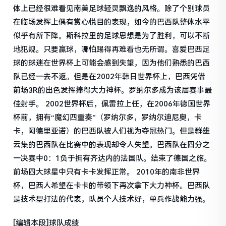
体上已经很难看见南美足球轻灵飘逸的风格。除了个别球员
在临场发挥上偶有赏心悦目的表现，如今的巴西队整体水平
似乎有所下降。斯科拉里的足球思想是为了胜利，可以不断
地犯规。只要赢球，哪怕踢得再难看也无所谓。喜爱巴西足
球的球迷在世界杯上可能会感到失望，因为他们熟悉的巴西
队已经一去不返。但是在2002年韩日世界杯上，巴西凭借
前场3R的出色发挥捧得大力神杯。罗纳尔多成为该届赛事最
佳射手。 2002世界杯后，佩雷拉上任，在2006年德国世界
杯前，拥有“魔幻四重奏”（罗纳尔多，罗纳尔迪尼奥，卡
卡，阿德里亚诺）的巴西队被人们视为夺冠热门。但是群雄
云集的巴西队在比赛中的表现却令人失望。巴西队在四分之
一决赛中0：1负于拥有齐达内的法国队。结束了德国之旅。
前场四大球星中只有卡卡发挥正常。 2010年的南非世界
杯，巴西人希望在卡卡的带领下再次拿下大力神杯。巴西队
是技术型打法的代表，队员个人技术好，单兵作战能力强。
[编辑本段]球队成绩