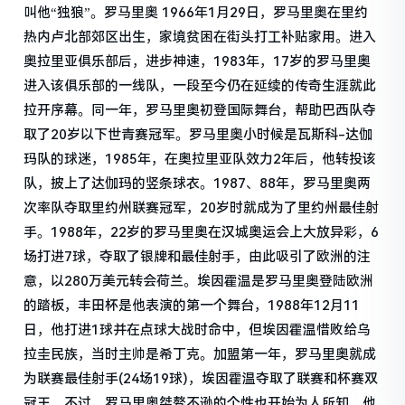
叫他“独狼”。罗马里奥 1966年1月29日，罗马里奥在里约
热内卢北部郊区出生，家境贫困在街头打工补贴家用。进入
奥拉里亚俱乐部后，进步神速，1983年，17岁的罗马里奥
进入该俱乐部的一线队，一段至今仍在延续的传奇生涯就此
拉开序幕。同一年，罗马里奥初登国际舞台，帮助巴西队夺
取了20岁以下世青赛冠军。罗马里奥小时候是瓦斯科-达伽
玛队的球迷，1985年，在奥拉里亚队效力2年后，他转投该
队，披上了达伽玛的竖条球衣。1987、88年，罗马里奥两
次率队夺取里约州联赛冠军，20岁时就成为了里约州最佳射
手。1988年，22岁的罗马里奥在汉城奥运会上大放异彩，6
场打进7球，夺取了银牌和最佳射手，由此吸引了欧洲的注
意，以280万美元转会荷兰。埃因霍温是罗马里奥登陆欧洲
的踏板，丰田杯是他表演的第一个舞台，1988年12月11
日，他打进1球并在点球大战时命中，但埃因霍温惜败给乌
拉圭民族，当时主帅是希丁克。加盟第一年，罗马里奥就成
为联赛最佳射手(24场19球)，埃因霍温夺取了联赛和杯赛双
冠王。不过，罗马里奥桀骜不逊的个性也开始为人所知，他