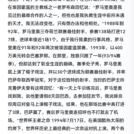
在埃因霍温的主教练之一老罗布森回忆说：“罗马里奥是我
见过的最难合作的人之一，但他也是我执教生涯中前所未遇
的天才。我无法改变他，只有想办法和他相处。”1988年到
92年，罗马里奥三夺荷兰联赛最佳射手，参赛138场打进12
7球，进球率接近1场1个。由于我行我素的行事风格，罗马
里奥在91年和92年两次被埃因霍温禁赛，1993年，以400
万美元转会巴塞罗那。在那里，独狼只踢了一年(93/94赛
季)，但却达到了职业生涯的巅峰。赛季处子秀，罗马里奥
就上演了帽子戏法，并以30个进球成为联赛最佳射手，并率
巴萨夺取西甲冠军。对于这位独特的射手，当时的巴萨主帅
克鲁伊夫曾有这样回忆：“有一天上午训练完后，罗马里奥
找到我，说他要请假8天回巴西，去参加狂欢节，我说除非
你周日对皇马上演帽子戏法。结果，他在那场比赛中真打进
了3球，巴萨赢了，赛后罗马里奥连招呼也不打就去了机
场。”世界杯王者之命 1994年7月17日，在美国酷热太阳的
灼烤下，世界杯历史上最经典的一次命运对抗上演。两个各