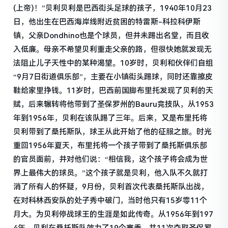
(上帝)！”贝利贝利是巴西街头足球的孩子，1940年10月23
日，他出生在巴西海岸线附近贫困的特雷斯-科拉科伊斯
镇，父亲Dondhino也是个球员，但并未踢出名堂，而且收
入低廉。母亲不希望贝利重走父亲的路，但很快她就发现无
法阻止儿子天性中的某种渴望。10岁时，贝利和伙伴们自组
“9月7日街道俱乐部”，主要在小镇街头踢球，同时还靠擦皮
鞋给家里挣钱。11岁时，巴西前国脚布里托发现了贝利的天
赋，后来辗转将他带到了圣保罗州的Bauru竞技队，从1953
年到1956年，贝利在该队踢了三年。后来，又是布里托将
贝利带到了桑托斯队，球王从此开始了他的征服之旅。时光
重回1956年夏天，布里托将一个孩子带到了桑托斯俱乐部
的官员面前，并对他们说：“相信我，这个孩子将会成为世
界上最伟大的球员。”这个孩子就是贝利，他入队不久就打
消了所有人的怀疑，9月份，贝利首次代表桑托斯队出战，
在对科林西安队的处子秀中破门，当时他只有15岁零11个
月大。为贝利停战球王的生涯是如此传奇。从1956年到197
4年，贝利在桑托斯队效力了19个赛季，共11次夺取圣保罗