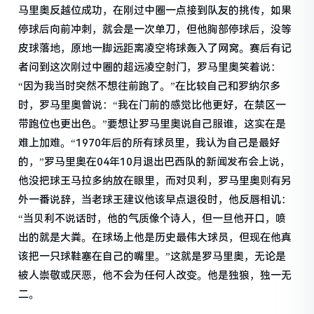
马里奥反越位成功，在刚过中圈一点接到队友的挑传，如果
停球后向前冲刺，就会是一次单刀，但他胸部停球后，没等
皮球落地，原地一脚远距离凌空将球轰入了网窝。赛后有记
者问到这次刚过中圈的超远凌空射门，罗马里奥笑着说：
“因为我当时突然不想往前跑了。”在比较自己和罗纳尔多
时，罗马里奥曾说：“我在门前的感觉比他更好，在禁区一
带跑位也更出色。”要想让罗马里奥说自己服谁，这实在是
难上加难。“1970年后的所有球员里，我认为自己是最好
的，”罗马里奥在04年10月退出巴西队的新闻发布会上说，
他没把球王马拉多纳放在眼里，而对贝利，罗马里奥则有另
外一番说辞，当老球王建议他该早点退役时，他反唇相讥：
“当贝利不说话时，他的气质像个诗人，但一旦他开口，喷
出的就是大粪。在球场上他是历史最伟大球员，但现在他真
该把一只球鞋塞在自己的嘴里。”这就是罗马里奥，无论是
被人崇敬或厌恶，他不会为任何人改变。他是独狼，独一无
二。