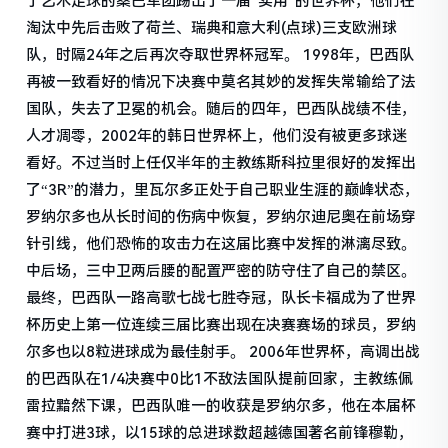
了艺术足球的桑巴军团踢出了一届“实用”的世界杯，他们在
淘汰中先后击败了荷兰、瑞典和意大利(点球)三支欧洲球
队，时隔24年之后再次夺取世界杯冠军。 1998年，巴西队
再被一致看好的情况下决赛中莫名其妙的发挥失常输给了法
国队，失去了卫冕的机会。随后的四年，巴西队战绩不佳，
人才凋零，2002年的韩日世界杯上，他们没有被更多球迷
看好。不过当时上任仅半年的主教练斯科拉里很好的发挥出
了“3R”的潜力，里瓦尔多正处于自己职业生涯的巅峰状态，
罗纳尔多也从长时间的伤病中恢复，罗纳尔迪尼奥在前场穿
针引线，他们恐怖的攻击力在这届比赛中发挥的淋漓尽致。
中后场，三中卫两后腰的配置严密的防守住了自己的禁区。
最终，巴西队一路高歌七战七胜夺冠，队长卡福成为了世界
杯历史上第一位连续三届比赛出现在决赛赛场的球员，罗纳
尔多也以8粒进球成为最佳射手。 2006年世界杯，高调出战
的巴西队在1/4决赛中0比1不敌法国队提前回家，主教练佩
雷拉黯然下课，巴西队唯一的收获是罗纳尔多，他在本届杯
赛中打进3球，以15球的总进球数超越德国著名前锋穆勒，