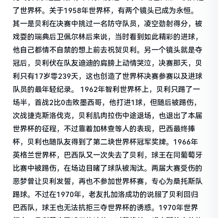
了世界杯。关于1958年世界杯，有两个镜头已成为永恒。
其一是贝利在决赛中挑过一名防守队员，凌空劲射得分，被
戏耍的瑞典后卫佩尔林后来说，当时看到如此精彩的进球，
他自己都情不自禁的想上前去祝贺贝利。另一个镜头就是夺
冠后，贝利伏在队友迪迪的肩膀上动情哭泣，决赛那天，贝
利只有17岁零239天，这也创造了世界杯决赛参赛以及进球
队员的最年轻纪录。 1962年智利世界杯上，贝利只踢了一
场半，首战2比0击败墨西哥，他打进1球，但随后被踢伤，
次战捷克斯洛伐克，贝利肌肉拉伤中途退场，也退出了本届
世界杯的征程，不过靠着加林查等人的表现，巴西最终捧
杯，贝利也随队友得到了第二块世界杯冠军奖牌。1966年
英格兰世界杯，巴西队又一次失去了贝利，球王在同葡萄牙
比赛中被踢伤，在场边目睹了球队被淘汰。两届大赛受伤的
恶梦曾让贝利发誓，再也不参加世界杯赛，专心为桑托斯队
踢球。不过在1970年，老友扎加洛成功的说服了贝利回归
巴西队，球王也无法抗拒三夺世界杯的诱惑。1970年世界