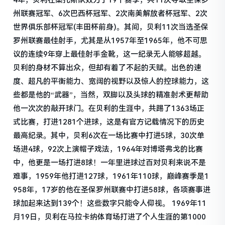
州联赛冠军、6次巴西杯冠军、2次南美解放者杯冠军、2次
世界俱乐部杯冠军(丰田杯前身)。其间，贝利11次当选圣保
罗州联赛最佳射手，尤其是从1957年至1965年，他不可思
议的连续9年穿上最佳射手金靴，这一纪录无人能够超越。
贝利的身材不算出众，但却有着了不起的天赋。出色的速
度、超凡的平衡能力、宽阔的视野以及惊人的控球能力，这
些都是他的“武器”，当然，双脚以及头球的精准射术更帮助
他一次次的敲开球门。在贝利的生涯中，共踢了1363场正
式比赛，打进1281个进球，这是有官方记载情况下的历史
最高纪录。其中，贝利6次在一场比赛中打进5球，30次单
场进4球，92次上演帽子戏法，1964年对博塔弗戈的比赛
中，他更是一场打进8球！一年里进球过百对贝利来说不是
难事，1959年他打进127球，1961年110球，巅峰赛季是1
958年，17岁的他在圣保罗州联赛中打进58球，各项赛事进
球加起来达到139个！这些数字只能令人仰视。 1969年11
月19日，贝利在马拉卡纳体育场打进了个人生涯的第1000