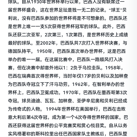
球队。自从1930年世界杯举行以来，巴西人没有缺席过一
届世界杯盛会，这在世界足坛是独一无二的记录。“球王”贝
利说，没有巴西队参加的世界杯将是不可想象的。巴西队还
是世界上唯一一支5次获得世界杯冠军的球队。此外，巴西
队还获二次亚军，2次第三，1次第四，是世界杯历史上成绩
最好的球队。至2002年，巴西队共7次打入世界杯决赛，与
德国队持平。 1950年，巴西队首次举办世界杯，这是巴西
举办的唯一一届。在这届比赛中，巴西队一路顺风打入决
赛，但在决赛中却意外地以1：2负于乌拉圭队。1958年，
巴西在瑞典首次得世界杯，当时年仅17岁的贝利以及加林查
为巴西队夺冠立下了汗马功劳。1962年，在智利举办的世
界杯上，巴西队卫冕成功。1970年，巴西队在墨西哥第3次
夺冠。球员迪迪、瓦瓦、加林查、亚伊辛尼奥和贝利已经成
为传奇式的人物。 1994年世界杯在美国举行，巴西在击败
意大利后第4次夺冠，成为第一个4次夺得世界杯的国家。巴
西还获得这届世界杯的公平竞赛奖和赏心悦目奖。自从以务
实风格著称的斯科拉里出任巴西国家队主教练后，巴西队整