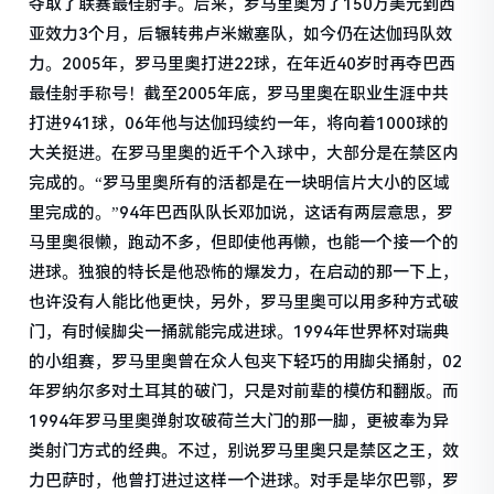
夺取了联赛最佳射手。后来，罗马里奥为了150万美元到西
亚效力3个月，后辗转弗卢米嫩塞队，如今仍在达伽玛队效
力。2005年，罗马里奥打进22球，在年近40岁时再夺巴西
最佳射手称号！截至2005年底，罗马里奥在职业生涯中共
打进941球，06年他与达伽玛续约一年，将向着1000球的
大关挺进。在罗马里奥的近千个入球中，大部分是在禁区内
完成的。“罗马里奥所有的活都是在一块明信片大小的区域
里完成的。”94年巴西队队长邓加说，这话有两层意思，罗
马里奥很懒，跑动不多，但即使他再懒，也能一个接一个的
进球。独狼的特长是他恐怖的爆发力，在启动的那一下上，
也许没有人能比他更快，另外，罗马里奥可以用多种方式破
门，有时候脚尖一捅就能完成进球。1994年世界杯对瑞典
的小组赛，罗马里奥曾在众人包夹下轻巧的用脚尖捅射，02
年罗纳尔多对土耳其的破门，只是对前辈的模仿和翻版。而
1994年罗马里奥弹射攻破荷兰大门的那一脚，更被奉为异
类射门方式的经典。不过，别说罗马里奥只是禁区之王，效
力巴萨时，他曾打进过这样一个进球。对手是毕尔巴鄂，罗