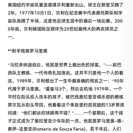
美国纽约宇宙队重金邀请贝利重新出山，球王在那里又踢了
2年。1977年10月1日，贝利在纪念赛中代表桑托斯队和宇
宙队各踢了半场，这是他足球生涯中的最后一场比赛。200
0年底，贝利被国际足联评为20世纪最伟大的两名球员之
一。
**射手独狼罗马里奥
“马拉多纳退役后，他就是世界上最出色的球星。”---前巴
西队主教练、一代传奇扎加洛说。这并不只是他一个人的看
法，1989年，贝利做出了一生中最准确的预言之一：“90年
代属于罗马里奥。”灌皇马3个，然后去机场 1979年，一个
平时在街头给人洗车的孩子，被巴西奥拉里亚俱乐部的教练
席尔瓦从街头带回，他看着这个来自里约贫民窟的13岁男孩
问道：“他们都说你球踢得不错？”……一个星期后，这个孩
子正式成为了奥拉里亚少年队的一员，他就是罗马里奥-德-
索萨-法里亚(Romario de Souza Faria)，若干年后，人们