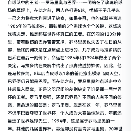
自球队中的王者---罗马里奥与巴乔---一同站在了玫瑰碗球
场的草坪上。在此之前，两人各打进5球，忧郁王子几乎以
一己之力将意大利带进了决赛，如果夺冠，他的成就将直追
1986年的马拉多纳，而独狼的5个进球也个个关键，这场决
战将决定，谁是那届世界杯真正的王者。在沉闷的120分钟
里，带着腿伤的巴乔苦苦支撑，罗马里奥也失去了往日的从
容，最终的判决是在点球点上进行的。几乎成为马拉多纳的
巴乔在最后一刻倒下，命运在1986年和1994年做出了两个
决定，马拉多纳在决赛中传出了那脚致胜的妙传，因此，他
是马拉多纳。8年后当皮球以1米的差距擦出横梁飞向天空，
巴乔便仍只能是巴乔。而在此之前，罗马里奥的点球击中立
柱后弹入网窝，正是这咫尺间的差别决定了谁是那一届世界
杯的王者。罗马里奥强，还是巴乔强？不同的人有不同的答
案，但命运的回答是：罗马里奥。就是在这一年，罗马里奥
不仅率巴西夺取了世界杯，个人成为大赛最佳球员，年底还
当选了世界足球先生，1994年，这是属于罗马里奥的一
年。其他的几届世界杯，命运却没有垂青罗马里奥，90年世