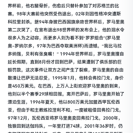
界杯前，他右腿骨折，伤愈后只替补参加了对苏格兰的比
赛。98年大赛前他突然受伤退出，02年则因性格冲突遭斯
科拉里封杀。继94年身披巴西国旗亲吻世界杯后，罗马里奥
第二次哭了，在宣布退出98世界杯的发布会上，他的泪水令
很多人为之动容，而更多人则为看不到“罗罗组合”(罗马里
奥-罗纳尔多，97年为巴西夺取美洲杯)而遗憾。“我比马拉
多纳强，贝利有张臭嘴！” 1994年世界杯后，罗马里奥擅自
延长假期，直到8月份才回到巴萨，结果遭到了俱乐部的巨
额罚款。这次事件让双方之间产生了裂痕，罗马里奥的自由
散漫让巴萨无法忍受，1995年1月，他转会弗拉门戈，身价
是450万美元。在巴西，上万人上街欢迎罗马里奥的到来，
他则以半个赛季29球相回报。离开巴萨后，罗马里奥开始了
漂泊生涯，1996年夏天，他以800万美元加盟西甲瓦伦西
亚，但由于和主教练拉涅利不和，一度被租借回弗拉门戈。
97年12月，瓦伦西亚将罗马里奥卖回弗拉门戈。2000年，
独狼回到达伽玛队，一年里打进74球，2001年36岁时，仍