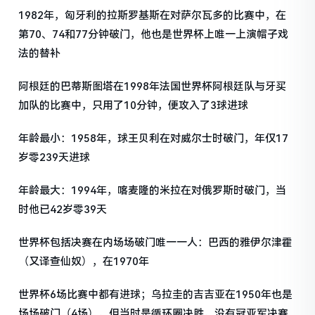
1982年，匈牙利的拉斯罗基斯在对萨尔瓦多的比赛中，在
第70、74和77分钟破门，他也是世界杯上唯一上演帽子戏
法的替补
阿根廷的巴蒂斯图塔在1998年法国世界杯阿根廷队与牙买
加队的比赛中，只用了10分钟，便攻入了3球进球
年龄最小：1958年，球王贝利在对威尔士时破门，年仅17
岁零239天进球
年龄最大：1994年，喀麦隆的米拉在对俄罗斯时破门，当
时他已42岁零39天
世界杯包括决赛在内场场破门唯一一人：巴西的雅伊尔津霍
（又译查仙奴），在1970年
世界杯6场比赛中都有进球；乌拉圭的吉吉亚在1950年也是
场场破门（4场），但当时是循环圈决胜，没有冠亚军决赛