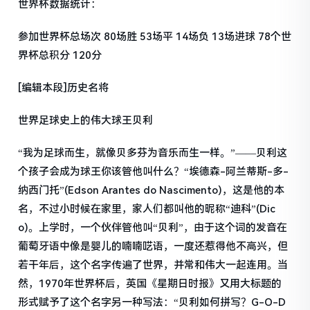
世界杯数据统计：
参加世界杯总场次 80场胜 53场平 14场负 13场进球 78个世
界杯总积分 120分
[编辑本段]历史名将
世界足球史上的伟大球王贝利
“我为足球而生，就像贝多芬为音乐而生一样。”——贝利这
个孩子会成为球王你该管他叫什么？“埃德森-阿兰蒂斯-多-
纳西门托”(Edson Arantes do Nascimento)，这是他的本
名，不过小时候在家里，家人们都叫他的昵称“迪科”(Dic
o)。上学时，一个伙伴管他叫“贝利”，由于这个词的发音在
葡萄牙语中像是婴儿的喃喃呓语，一度还惹得他不高兴，但
若干年后，这个名字传遍了世界，并常和伟大一起连用。当
然，1970年世界杯后，英国《星期日时报》又用大标题的
形式赋予了这个名字另一种写法：“贝利如何拼写？G-O-D