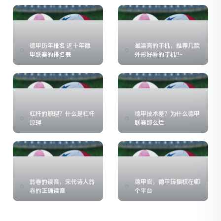
德甲历年排名 近十年德
最漂亮的手机，推荐几款
甲联赛的排名表
外形好看的手机!!~
杠杆的原理？什么是杠杆
德甲技术差？为什么德甲
原理
联赛那么烂
翁卷的读音，宋代诗人翁
德甲官，德甲转播权在哪
卷的正确读音
个平台