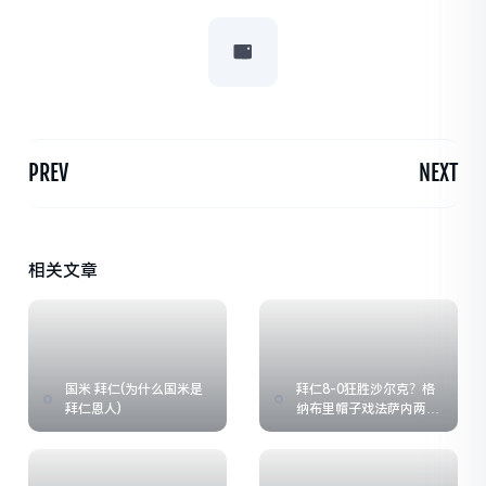
PREV
NEXT
相关文章
国米 拜仁(为什么国米是
拜仁8-0狂胜沙尔克？格
拜仁恩人)
纳布里帽子戏法萨内两传
一射,拜仁8-0沙尔克04