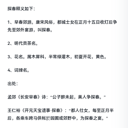
探春释义如下：
1、早春郊游。唐宋风俗，都城士女在正月十五日收灯后争
先至郊外宴游，叫探春。
2、明代贡茶名。
3、花名。属木犀科，半常绿灌木，初夏开花，黄色。
4、词牌名。
出处：
孟郊《长安早春》诗：“公子醉未起，美人争探春。”
王仁裕《开元天宝遗事·探春》：“都人仕女，每至正月半
后，各乘车跨马供帐於园圃或郊野中，为探春之宴。”