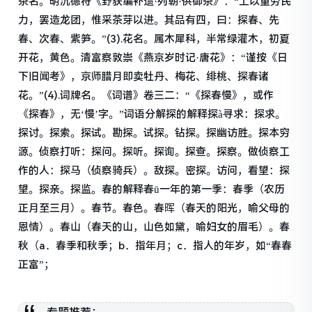
茶名。明沉德符《野获编补遗·列朝·供御茶》：“上以重劳民
力，罢造龙团，惟采茶芽以进。其品有四，曰：探春、先
春、次春、紫笋。”(3).花名。属木犀科，半常绿灌木，初夏
开花，黄色。清富察敦崇《燕京岁时记·唐花》：“谨按《日
下旧闻考》，京师腊月即卖牡丹、梅花、绯桃、探春诸
花。”(4).词牌名。《词谱》卷三二：“《探春慢》，或作
《探春》，无‘慢’字。”词语分解探的解释探à寻求：探求。
探讨。探索。探试。勘探。试探。钻探。探幽访胜。探本穷
源。侦察打听：探问。探听。探询。探查。探察。做侦察工
作的人：探马（侦察骑兵）。敌探。密探。访问，看望：探
望。探亲。探监。春的解释春ū一年的第一季：春季（农历
正月至三月）。春节。春色。春晖（春天的阳光，喻父母的
恩情）。春山（春天的山，山色如黛，喻妇女的眉毛）。春
秋（a．春季和秋季；b．指年月；c．指人的年岁，如“春春
正富”；