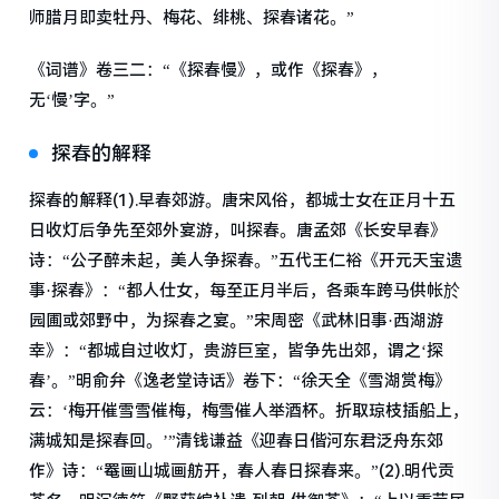
师腊月即卖牡丹、梅花、绯桃、探春诸花。”
《词谱》卷三二：“《探春慢》，或作《探春》，
无‘慢’字。”
探春的解释
探春的解释(1).早春郊游。唐宋风俗，都城士女在正月十五
日收灯后争先至郊外宴游，叫探春。唐孟郊《长安早春》
诗：“公子醉未起，美人争探春。”五代王仁裕《开元天宝遗
事·探春》：“都人仕女，每至正月半后，各乘车跨马供帐於
园圃或郊野中，为探春之宴。”宋周密《武林旧事·西湖游
幸》：“都城自过收灯，贵游巨室，皆争先出郊，谓之‘探
春’。”明俞弁《逸老堂诗话》卷下：“徐天全《雪湖赏梅》
云：‘梅开催雪雪催梅，梅雪催人举酒杯。折取琼枝插船上，
满城知是探春回。’”清钱谦益《迎春日偕河东君泛舟东郊
作》诗：“罨画山城画舫开，春人春日探春来。”(2).明代贡