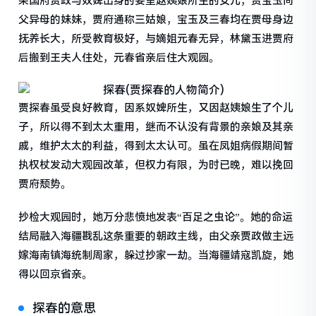
荣国府贾政与奴婢出身的妾室赵姨娘所生的女儿，贾宝玉同
父异母的妹妹，贾府通称三姑娘，宝玉及三春均在贾母身边
抚养长大，所受教育极好，与嫡姐元春无异，林黛玉进贾府
后搬到王夫人住处，元春省亲后住大观园。
贾探春虽受良好教育，因系奴婢所生，又因赵姨娘生了个儿
子，所以得不到太太重用，继而不认没有背景的亲娘及其亲
戚，维护太太的利益，得到太太认可。虽在凤姐病假期间暂
执权杖发动大观园改革，但权力有限，为时已晚，难以挽回
贾府颓势。
抄检大观园时，她万分悲愤地发表“百足之虫论”。她的命运
结局融入海疆戡乱这条重要的朝政主线，由父亲贾政做主远
嫁海南镇海统制周家，躲过抄家一劫。当海疆靖寇凯旋，她
得以回京省亲。
探春的意思