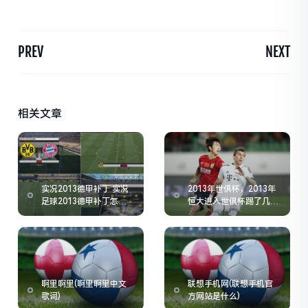
PREV
NEXT
相关文章
实况2013德甲补丁 实况
2013年世俱杯，2013年
足球2013德甲补丁怎么
恒大进入世俱杯踢了几场
样安装!
就被拜仁拿下了
啊里啊里(啊里啊里中文
联想手机网(联想手机官
歌词)
方网站是什么)