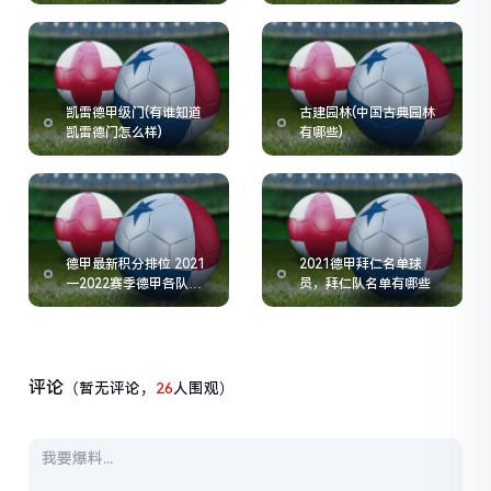
凯雷德甲级门(有谁知道
古建园林(中国古典园林
凯雷德门怎么样)
有哪些)
德甲最新积分排位 2021
2021德甲拜仁名单球
一2022赛季德甲各队积
员，拜仁队名单有哪些
分
评论
（暂无评论，
26
人围观）