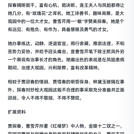
探春精明能干，富有心机，能决断，连王夫人与凤姐都得让
她几分，有“玫瑰花”之诨名。她工诗善书，趣味高雅，是大
观园中的一位大才女。曹雪芹用一“敏”字赞美探春。她是个
有远见、有抱负、有作为，具备慧眼及勇气的才女。
她办事练达，动静、进退皆宜，用行舍藏，推崇法理，不和
恶势力妥协，并给予迎头痛击，是曹雪芹笔下除王熙凤外另
一个展现有治事长才的角色。她最出色的表现是在凤姐患病
期间，治理大观园，兴利除弊，富有改革精神。
相较于贾迎春的懦弱、贾惜春的明哲保身、林黛玉被隔在事
外，探春对抄检大观园这般不合理的事采取充分准备并正面
迎战，令人不得不敬服、不得不赞叹。
扩展资料
贾探春，曹雪芹所著《红楼梦》中人物，金陵十二钗之一，