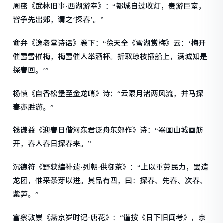
周密《武林旧事·西湖游幸》：“都城自过收灯，贵游巨室，
皆争先出郊，谓之‘探春’。”
俞弁《逸老堂诗话》卷下：“徐天全《雪湖赏梅》云：‘梅开
催雪雪催梅，梅雪催人举酒杯。折取琼枝插船上，满城知是
探春回。’”
杨慎《自香松堡至金龙哨》诗：“云隈月渚两风流，并马探
春亦胜游。”
钱谦益《迎春日偕河东君泛舟东郊作》诗：“罨画山城画舫
开，春人春日探春来。”
沉德符《野获编补遗·列朝·供御茶》：“上以重劳民力，罢造
龙团，惟采茶芽以进。其品有四，曰：探春、先春、次春、
紫笋。”
富察敦崇《燕京岁时记·唐花》：“谨按《日下旧闻考》，京