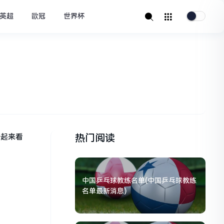
英超
歐冠
世界杯
热门阅读
一起来看
中国乒乓球教练名单(中国乒乓球教练
名单最新消息)