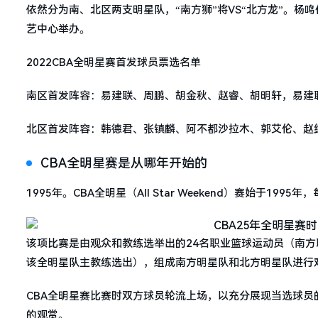
依然分为南、北区两支明星队，“南方狮”将VS“北方龙”。杨
艺中心举办。
2022CBA全明星赛首发球员票选名单
南区首发阵容：易建联、周鹏、胡金秋、赵睿、胡明轩，易建联以
北区首发阵容：韩德君、张镇麟、阿不都沙拉木、郭艾伦、赵继
CBA全明星赛是从哪年开始的
1995年。CBA全明星（All Star Weekend）赛始于1995
该项比赛是由观众和教练选举出的24名职业篮球运动员（南方
该全明星队主教练选出），组成南方明星队和北方明星队进行
CBA全明星赛比赛时双方球员轮流上场，以充分展现当选球
的观赏。