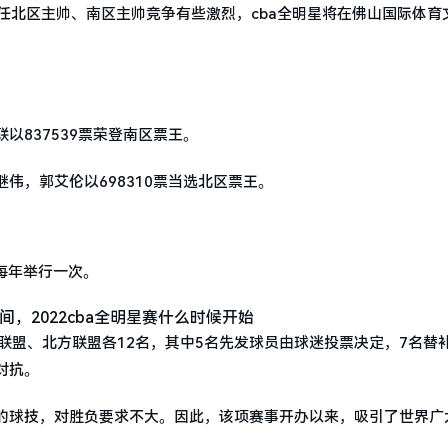
鸣任北区主帅、南区主帅竞争有些激烈，cba全明星将在佛山国际体育
837539票荣登南区票王。
伟，郭艾伦以698310票当选北区票王。
年，每年举行一次。
联盟、北方联盟各12名，其中5名先发球员由球迷投票决定，7名替
对抗。
员的球技，对胜负要求不大。因此，该项赛事开办以来，吸引了世界广