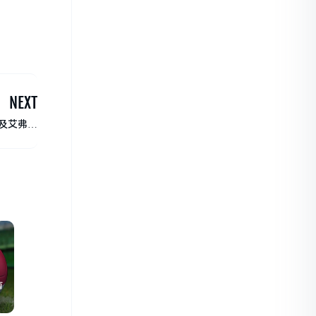
NEXT
以及艾弗森
的数据
有