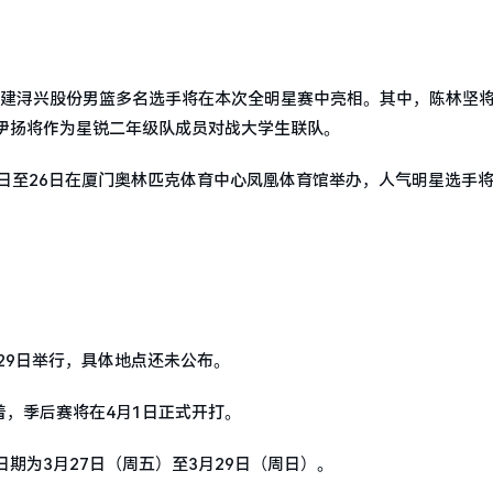
，福建浔兴股份男篮多名选手将在本次全明星赛中亮相。其中，陈林坚
伊扬将作为星锐二年级队成员对战大学生联队。
月25日至26日在厦门奥林匹克体育中心凤凰体育馆举办，人气明星选手
3月29日举行，具体地点还未公布。
着，季后赛将在4月1日正式开打。
期为3月27日（周五）至3月29日（周日）。