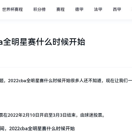
世界杯赛程
积分榜
赛程
德甲
法甲
西甲
cba全明星赛什么时候开始
题，2022cba全明星赛什么时候开始很多人还不知道，现在让我们
投票在2022年2月10日开启至3月3日结束，由球迷投票。