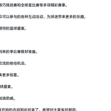
技巧挑战赛和全明星比赛等多项精彩赛事。
众可以参与的各种互动活动，为球迷带来更多的乐趣。
期待的篮球盛宴。
到来的季后赛做好准备。
交流的绝佳机会。
来更多惊喜。
篮球盛宴。
加油助威。
么时候开始的内容到此结束了，希望对大家有所帮助。