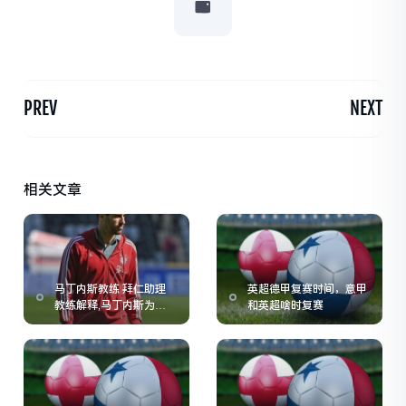
PREV
NEXT
相关文章
马丁内斯教练 拜仁助理
英超德甲复赛时间，意甲
教练解释,马丁内斯为何
和英超啥时复赛
流泪