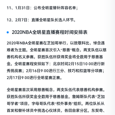
11、1月31日：公布全明星替补阵容名单；
12、2月7日：直播全明星队长选人环节。
2020NBA全明星直播赛程时间安排表
2020年NBA全明星赛在芝加哥举行，以致敬科比，悼念遇
难者为主题。全明星赛首次引入“慈善”概念，两支队伍以慈
善机构名义参赛。获胜队伍所获得奖金将全数用于慈善基
金。全明星赛程安排如下：北京时间2月15日10:00进行新
秀挑战赛；2月16日9:00进行三分、技巧和扣篮等分项赛；
2月17日9:00进行全明星赛正赛。
全明星赛首次采用慈善概念，两支队伍代表慈善机构参赛。
获胜队伍所获奖金全数用于慈善基金。詹姆斯队代表“芝加
哥学者”项目，字母哥队代表“校外事务”组织。两位队长从
首发和替补球员中挑选心仪球员，各回自家分区。东契奇、