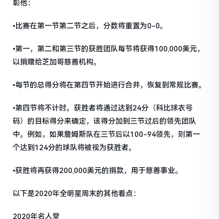
彰他：
•比赛在第一节第二节之后，分数将重置为0-0。
•第一，第二和第三节的获胜团队每节将获得100,000美元，
以捐赠给芝加哥慈善机构。
•每节的总得分将在第四节开始进行合并，恢复到常规比赛。
•第四节将不计时。获胜者将通过达到24分（科比球衣号
码）的目标得分来确定，该得分加到三节过后的领先团队
中。例如，如果詹姆斯队在三节后以100-94领先，则第一
个达到124分的球队将被视为获胜者。
•获胜将再获得200,000美元的捐款，用于慈善事业。
以下是2020年全明星周末的其他看点：
2020年名人堂