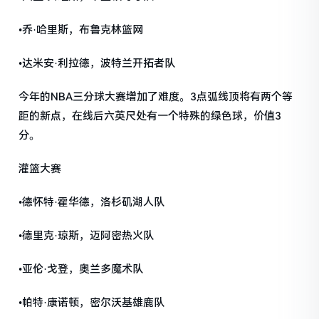
•乔·哈里斯，布鲁克林篮网
•达米安·利拉德，波特兰开拓者队
今年的NBA三分球大赛增加了难度。3点弧线顶将有两个等
距的新点，在线后六英尺处有一个特殊的绿色球，价值3
分。
灌篮大赛
•德怀特·霍华德，洛杉矶湖人队
•德里克·琼斯，迈阿密热火队
•亚伦·戈登，奥兰多魔术队
•帕特·康诺顿，密尔沃基雄鹿队