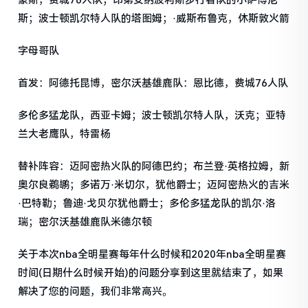
蒙斯，费城76人队；印第安纳波利斯步行者队的小萨博尼
斯；波士顿凯尔特人队的塔图姆；·威斯布鲁克，休斯敦火箭
字母哥队
首发：阿德托昆博，密尔沃基雄鹿队：恩比德，费城76人队
多伦多猛龙队，西亚卡姆；波士顿凯尔特人队，沃克；亚特
兰大老鹰队，特雷杨
替补阵容：迈阿密热火队的阿德巴约；布兰登·英格拉姆，新
奥尔良鹈鹕；多诺万·米切尔，犹他爵士；迈阿密热火的吉米
·巴特勒；鲁迪·戈贝尔犹他爵士；多伦多猛龙队的凯尔·洛
瑞；密尔沃基雄鹿队米德尔顿
关于本次nba全明星赛每年什么时候和2020年nba全明星赛
时间(日期什么时候开始)的问题分享到这里就结束了，如果
解决了您的问题，我们非常高兴。