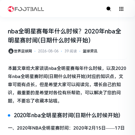
nba全明星赛每年什么时候？2020年nba全
明星赛时间(日期什么时候开始)
世界足球网
⋅
2026-08-06
⋅
39 阅读
⋅
篮球资讯
本篇文章给大家谈谈nba全明星赛每年什么时候，以及2020
年nba全明星赛时间(日期什么时候开始)对应的知识点，文
章可能有点长，但是希望大家可以阅读完，增长自己的知
识，最重要的是希望对各位有所帮助，可以解决了您的问
题，不要忘了收藏本站喔。
2020年nba全明星赛时间(日期什么时候开始)
一、2020年NBA全明星赛时间：2020年2月15日——17日