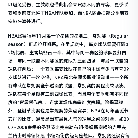
以避免受伤，主教练也借此机会来演练不同的阵容。夏季联
赛和季前赛允许非NBA球队参加，而NBA还会把部分季前赛
安排在海外进行。
NBA比赛每年11月第一个星期的星期二，常规赛（Regular
season）正式拉开帷幕。在常规赛中，每支球队需要打满8
2场比赛，主客场各占一半，其中与同一赛区的球队要打四
场，与同一联盟不同赛区的球队打三到四场，与另一联盟的
球队打两场；一个赛季每支球队在自己的主场至少与其它29
支球队进行一次交锋，NBA是北美顶级职业运动唯一一个所
有球队在常规赛全部碰面的联盟。常规赛的赛程比较紧凑，
球队在每个星期有三到四场比赛，而且每个赛季都有不同程
度的“背靠背作赛”、连续客场作赛等难度赛程。除揭幕战
外，圣诞节比赛也是常规赛的焦点赛事；NBA在每年圣诞节
安排的比赛，通常是当前最具人气的球星之间的对垒，如20
07~2008赛季的圣诞节比赛由勒布朗·詹姆斯率领的克里夫
兰骑士对阵德怀恩·韦德领衔的迈阿密热队。常规赛还设有每