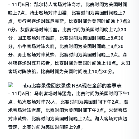
- 11月5日：凯尔特人客场对阵奇才，比赛时间为美国时间
晚上7点。骑士客场对阵山猫，比赛时间为美国时间晚上7
点。步行者客场对阵尼克斯，比赛时间为美国时间晚上7点3
0分。灰熊客场对阵活塞，比赛时间为美国时间晚上7点30
分。国王客场对阵雄鹿，比赛时间为美国时间晚上8点30
分。小牛客场对阵火箭，比赛时间为美国时间晚上8点30
分。勇士客场对阵黄蜂，比赛时间为美国时间晚上9点。森
林狼客场对阵开拓者，比赛时间为美国时间晚上10点。太阳
客场对阵快船，比赛时间为美国时间晚上10点30分。
- 11月6日：马刺客场对阵猛龙，比赛时间为美国时间下午1
点。热火客场对阵76人，比赛时间为美国时间下午2点。魔
术客场对阵老鹰，比赛时间为美国时间下午2点。火箭客场
对阵黄蜂，比赛时间为美国时间晚上7点。湖人客场对阵超
音速，比赛时间为美国时间晚上9点。