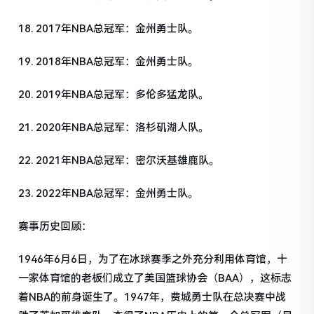
18. 2017年NBA总冠军：金州勇士队。
19. 2018年NBA总冠军：金州勇士队。
20. 2019年NBA总冠军：多伦多猛龙队。
21. 2020年NBA总冠军：洛杉矶湖人队。
22. 2021年NBA总冠军：密尔沃基雄鹿队。
23. 2022年NBA总冠军：金州勇士队。
赛事历史回顾：
1946年6月6日，为了在冰球赛季之外充分利用体育馆，十
一家体育馆的老板们成立了美国篮球协会（BAA），这标志
着NBA的前身诞生了。1947年，费城勇士队在总决赛中战