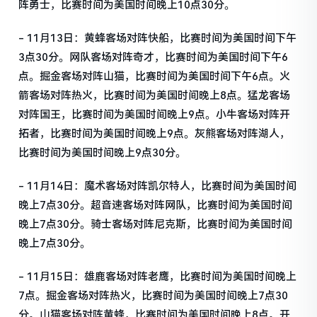
阵勇士，比赛时间为美国时间晚上10点30分。
- 11月13日：黄蜂客场对阵快船，比赛时间为美国时间下午
3点30分。网队客场对阵奇才，比赛时间为美国时间下午6
点。掘金客场对阵山猫，比赛时间为美国时间下午6点。火
箭客场对阵热火，比赛时间为美国时间晚上8点。猛龙客场
对阵国王，比赛时间为美国时间晚上9点。小牛客场对阵开
拓者，比赛时间为美国时间晚上9点。灰熊客场对阵湖人，
比赛时间为美国时间晚上9点30分。
- 11月14日：魔术客场对阵凯尔特人，比赛时间为美国时间
晚上7点30分。超音速客场对阵网队，比赛时间为美国时间
晚上7点30分。骑士客场对阵尼克斯，比赛时间为美国时间
晚上7点30分。
- 11月15日：雄鹿客场对阵老鹰，比赛时间为美国时间晚上
7点。掘金客场对阵热火，比赛时间为美国时间晚上7点30
分。山猫客场对阵黄蜂，比赛时间为美国时间晚上8点。开