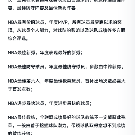
发一些奖项来表扬常规赛表现出色的球员，以及评选最佳阵
容，最佳防守阵容及最佳新秀阵容。
NBA最有价值球员，年度MVP，所有球员最梦寐以求的奖
项。从球员个人能力，对球队的影响以及球队成绩等多方面
综合评选。
NBA最佳新秀，年度表现最好的新秀；
NBA最佳防守球员，年度最佳防守球员，多数由中锋获得；
NBA最佳第六人，年度最佳板凳球员，替补出场次数必需大
于首发次数；
NBA进步最快球员，年度进步最快的球员；
NBA最佳教练，全联盟成绩最好的球队教练不一定能获此殊
荣，一般由善于挖掘球队潜力，带领球队取得意想不到成绩
的教练获得；