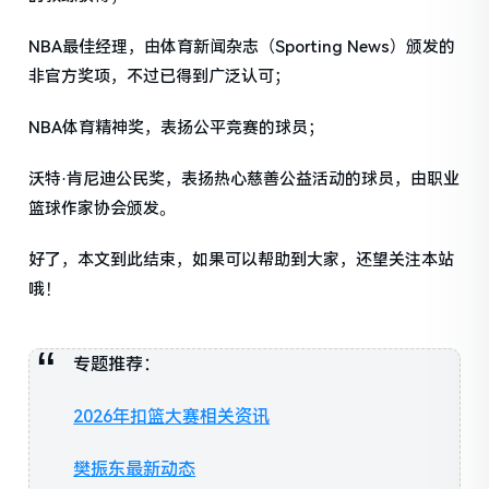
NBA最佳经理，由体育新闻杂志（Sporting News）颁发的
非官方奖项，不过已得到广泛认可；
NBA体育精神奖，表扬公平竞赛的球员；
沃特·肯尼迪公民奖，表扬热心慈善公益活动的球员，由职业
篮球作家协会颁发。
好了，本文到此结束，如果可以帮助到大家，还望关注本站
哦！
专题推荐：
2026年扣篮大赛相关资讯
樊振东最新动态