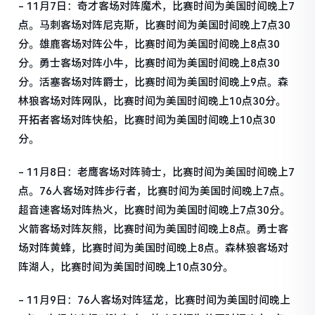
- 11月7日：奇才客场对阵魔术，比赛时间为美国时间晚上7
点。马刺客场对阵尼克斯，比赛时间为美国时间晚上7点30
分。雄鹿客场对阵公牛，比赛时间为美国时间晚上8点30
分。勇士客场对阵小牛，比赛时间为美国时间晚上8点30
分。活塞客场对阵爵士，比赛时间为美国时间晚上9点。森
林狼客场对阵网队，比赛时间为美国时间晚上10点30分。
开拓者客场对阵快船，比赛时间为美国时间晚上10点30
分。
- 11月8日：老鹰客场对阵骑士，比赛时间为美国时间晚上7
点。76人客场对阵步行者，比赛时间为美国时间晚上7点。
超音速客场对阵热火，比赛时间为美国时间晚上7点30分。
火箭客场对阵灰熊，比赛时间为美国时间晚上8点。勇士客
场对阵黄蜂，比赛时间为美国时间晚上8点。森林狼客场对
阵湖人，比赛时间为美国时间晚上10点30分。
- 11月9日：76人客场对阵猛龙，比赛时间为美国时间晚上