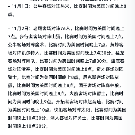
- 11月1日：公牛客场对阵热火，比赛时间为美国时间晚上8
点。
- 11月2日：老鹰客场对阵76人，比赛时间为美国时间晚上
7点。步行者客场对阵山猫，比赛时间为美国时间晚上7点。
公牛客场对阵魔术，比赛时间为美国时间晚上7点。黄蜂客
场对阵凯尔特人，比赛时间为美国时间晚上7点30分。猛龙
客场对阵网队，比赛时间为美国时间晚上7点30分。雄鹿客
场对阵活塞，比赛时间为美国时间晚上8点。奇才客场对阵
骑士，比赛时间为美国时间晚上8点。尼克斯客场对阵灰
熊，比赛时间为美国时间晚上8点。国王客场对阵森林狼，
比赛时间为美国时间晚上8点。火箭客场对阵爵士，比赛时
间为美国时间晚上9点。开拓者客场对阵超音速，比赛时间
为美国时间晚上10点。快船客场对阵太阳，比赛时间为美国
时间晚上10点30分。湖人客场对阵勇士，比赛时间为美国
时间晚上10点30分。