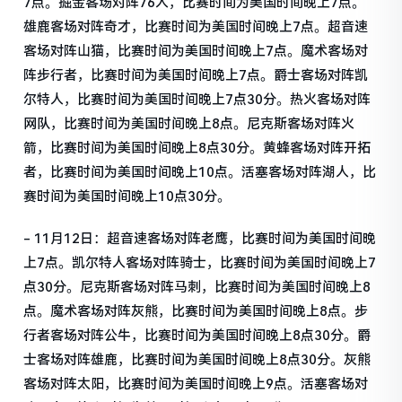
7点。掘金客场对阵76人，比赛时间为美国时间晚上7点。
雄鹿客场对阵奇才，比赛时间为美国时间晚上7点。超音速
客场对阵山猫，比赛时间为美国时间晚上7点。魔术客场对
阵步行者，比赛时间为美国时间晚上7点。爵士客场对阵凯
尔特人，比赛时间为美国时间晚上7点30分。热火客场对阵
网队，比赛时间为美国时间晚上8点。尼克斯客场对阵火
箭，比赛时间为美国时间晚上8点30分。黄蜂客场对阵开拓
者，比赛时间为美国时间晚上10点。活塞客场对阵湖人，比
赛时间为美国时间晚上10点30分。
- 11月12日：超音速客场对阵老鹰，比赛时间为美国时间晚
上7点。凯尔特人客场对阵骑士，比赛时间为美国时间晚上7
点30分。尼克斯客场对阵马刺，比赛时间为美国时间晚上8
点。魔术客场对阵灰熊，比赛时间为美国时间晚上8点。步
行者客场对阵公牛，比赛时间为美国时间晚上8点30分。爵
士客场对阵雄鹿，比赛时间为美国时间晚上8点30分。灰熊
客场对阵太阳，比赛时间为美国时间晚上9点。活塞客场对