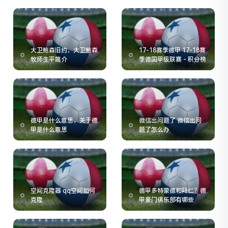
大卫鲍森旧约，大卫鲍森
17-18赛季德甲 17-18赛
牧师生平简介
季德国甲级联赛 - 积分榜
德甲是什么意思，关于德
微信出问题了 微信出问
甲是什么意思
题了怎么办
空间克隆器 qq空间如何
德甲多特蒙德和拜仁？德
克隆
甲豪门俱乐部有哪些