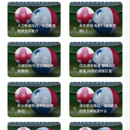
大卫鲍森旧约，大卫鲍森
赤色黎明 电影(《赤色黎
牧师生平简介
明》)
古建园林(中国古典园林
00后德甲新星 德甲八大
有哪些)
新星,00后的超级巨星
积分榜德甲(德甲积分榜
清华紫光网站，清华紫光
排名)
的官方网站是什么