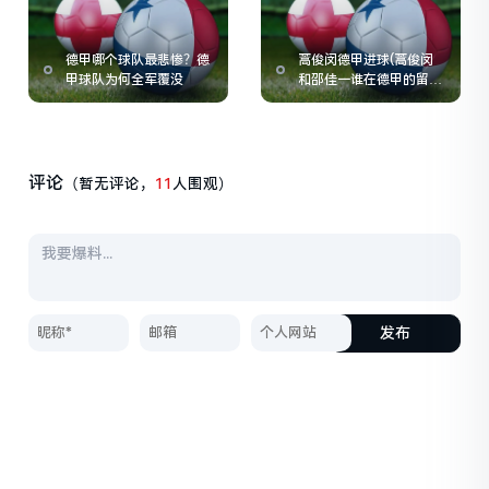
德甲哪个球队最悲惨？德
蒿俊闵德甲进球(蒿俊闵
甲球队为何全军覆没
和邵佳一谁在德甲的留洋
生涯更成功)
评论
（暂无评论，
11
人围观）
发布