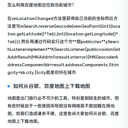
怎么利用百度地图定位到当前城市？
在onLocationChanged方法里获得自己当前的坐标然后方
法里写mSearch.reverseGeocode(newGeoPoint((int)(loca
tion.getLatitude()*1e6),(int)(location.getLongitude()*
1e6)));然后再通过代码实行这个方**能publicclas**ySearc
hListenerimplement**KSearchListener{publicvoidonGet
AddrResult(MKAddrInforesult,interror){MKGeocoderA
ddressComponentkk=result.addressComponents;Strin
gcity=kk.city;}}city就是你所在城市
如何从谷歌、百度地图上下载地图
地图是出门旅行必不可少的工具，特别是到陌生的城市，但
有些时候由于一些原因而导致没有网络就不能加载在线地
图，给我们造成诸多不便，这里告诉大家如何从谷歌、百度
地图上下载地图。