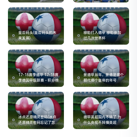
多少
皇后码头(皇后码头的未
穆勒打入德甲 穆勒参加
来发展)
过几次世界杯
17-18赛季德甲 17-18赛
景德甲辰年，景德是哪个
季德国甲级联赛 - 积分榜
朝代哪个皇帝的年号
冰点还原精灵密码(冰点
德甲英超国内不转了 为
还原精灵密码忘记了怎么
什么央视不转播英超
办)