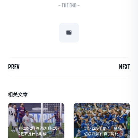
- THE END -
PREV
NEXT
相关文章
拜仁8-2狂胜巴萨 拜仁8-
切尔西终于赢了，皇马,
2巴萨是什么时候
切尔西,拜仁赢了吗比分