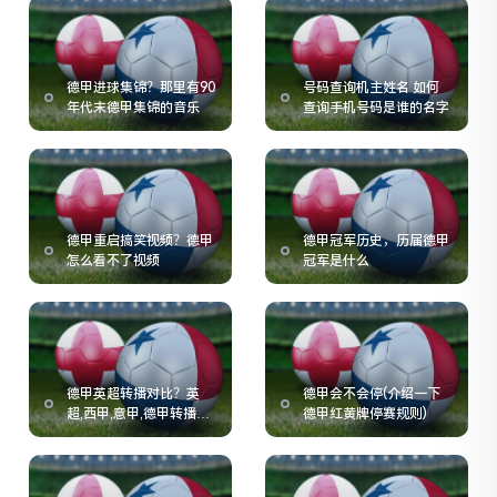
德甲进球集锦？那里有90
号码查询机主姓名 如何
年代末德甲集锦的音乐
查询手机号码是谁的名字
德甲重启搞笑视频？德甲
德甲冠军历史，历届德甲
怎么看不了视频
冠军是什么
德甲英超转播对比？英
德甲会不会停(介绍一下
超,西甲,意甲,德甲转播费
德甲红黄牌停赛规则)
用的情况如何