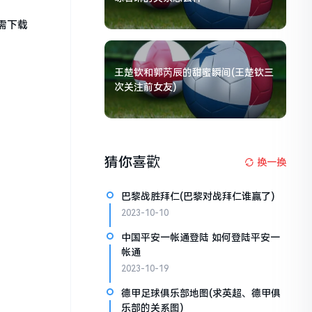
需下载
王楚钦和郭芮辰的甜蜜瞬间(王楚钦三
次关注前女友)
猜你喜歡
换一换
巴黎战胜拜仁(巴黎对战拜仁谁赢了)
2023-10-10
中国平安一帐通登陆 如何登陆平安一
帐通
2023-10-19
德甲足球俱乐部地图(求英超、德甲俱
乐部的关系图)