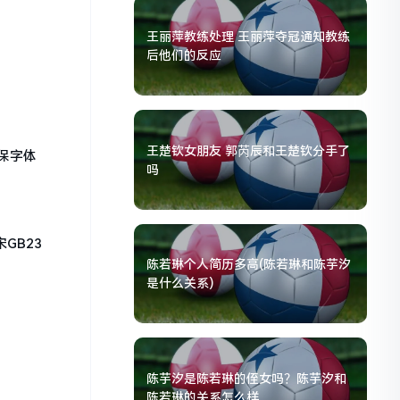
王丽萍教练处理 王丽萍夺冠通知教练
后他们的反应
王楚钦女朋友 郭芮辰和王楚钦分手了
保字体
吗
GB23
陈若琳个人简历多高(陈若琳和陈芋汐
是什么关系)
陈芋汐是陈若琳的侄女吗？陈芋汐和
陈若琳的关系怎么样