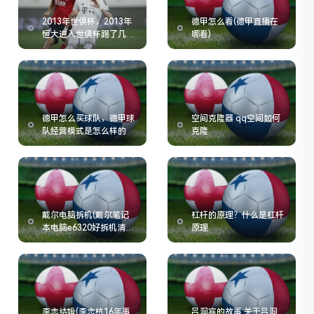
2013年世俱杯，2013年
德甲怎么看(德甲直播在
恒大进入世俱杯踢了几场
哪看)
就被拜仁拿下了
德甲怎么买球队，德甲球
空间克隆器 qq空间如何
队经营模式是怎么样的
克隆
戴尔电脑拆机(戴尔笔记
杠杆的原理？什么是杠杆
本电脑e6320好拆机清
原理
灰)
李志结婚(李志杭16年事
吕洞宾的故事 关于吕洞