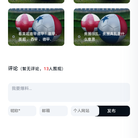
榜)
看英超意甲德甲？意甲、
贵圈很乱，贵圈真乱是什
英超 、西甲 、德甲、法
么意思
甲各有些什么特点
评论
（暂无评论，
13
人围观）
发布