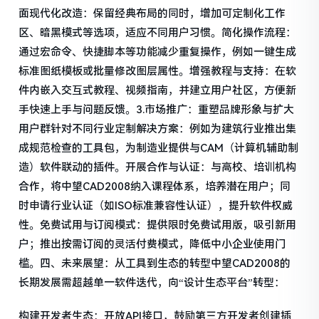
面现代化改造：保留经典布局的同时，增加可定制化工作
区、暗黑模式等选项，适应不同用户习惯。简化操作流程：
通过宏命令、快捷脚本等功能减少重复操作，例如一键生成
标准图纸模板或批量修改图层属性。增强教程与支持：在软
件内嵌入交互式教程、视频指南，并建立用户社区，方便新
手快速上手与问题反馈。3.市场推广：重塑品牌形象与扩大
用户群针对不同行业定制解决方案：例如为建筑行业推出集
成规范检查的工具包，为制造业提供与CAM（计算机辅助制
造）软件联动的插件。开展合作与认证：与高校、培训机构
合作，将中望CAD2008纳入课程体系，培养潜在用户；同
时申请行业认证（如ISO标准兼容性认证），提升软件权威
性。免费试用与订阅模式：提供限时免费试用版，吸引新用
户；推出按需订阅的灵活付费模式，降低中小企业使用门
槛。四、未来展望：从工具到生态的转型中望CAD2008的
长期发展需超越单一软件迭代，向“设计生态平台”转型：
构建开发者生态：开放API接口，鼓励第三方开发者创建插