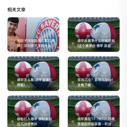
相关文章
刘邵子洋加盟拜仁慕尼黑
德甲新赛季什么时候开始
拜仁买刘邵子洋图什么
(这个赛季的 德甲 英超 意
甲 什么时候开始啊)
德甲怎么看(德甲直播在
官场沉沦？官场沉沦txt
哪看)
全集下载
穆勒打入德甲 穆勒参加
德甲赛程17-18(17-18赛
过几次世界杯
季德国甲级联赛 - 积分