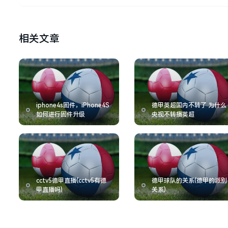
相关文章
iphone4s固件，iPhone4S
德甲英超国内不转了 为什么
如何进行固件升级
央视不转播英超
cctv5德甲直播(cctv5有德
德甲球队的关系(德甲的派别
甲直播吗)
关系)