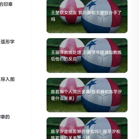
的印章
王楚钦女朋友 郭芮辰和王楚钦分手了
吗
以弧形字
王丽萍教练处理 王丽萍夺冠通知教练
后他们的反应
以导入图
陈若琳个人简历多高(陈若琳和陈芋汐
是什么关系)
印章的
陈芋汐是陈若琳的侄女吗？陈芋汐和
陈若琳的关系怎么样