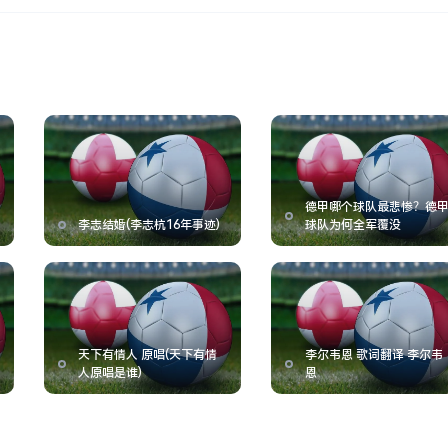
德甲哪个球队最悲惨？德
李志结婚(李志杭16年事迹)
球队为何全军覆没
天下有情人 原唱(天下有情
李尔韦恩 歌词翻译 李尔韦
人原唱是谁)
恩