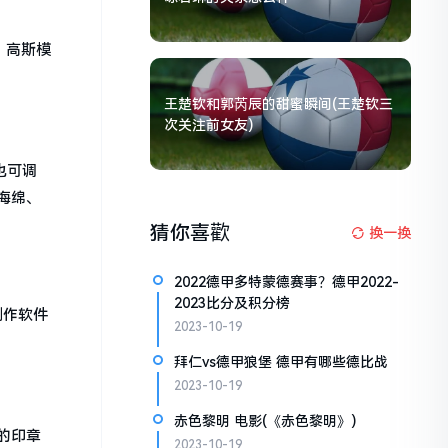
、高斯模
王楚钦和郭芮辰的甜蜜瞬间(王楚钦三
次关注前女友)
也可调
海绵、
猜你喜歡
换一换
2022德甲多特蒙德赛事？德甲2022-
2023比分及积分榜
制作软件
2023-10-19
拜仁vs德甲狼堡 德甲有哪些德比战
2023-10-19
赤色黎明 电影(《赤色黎明》)
的印章
2023-10-19