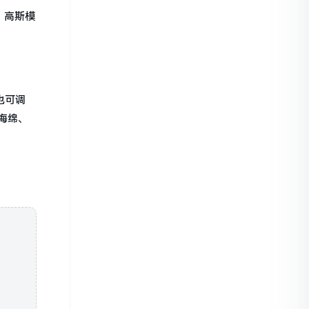
、高斯模
也可调
海绵、