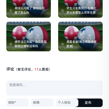
微信出问题了 微信出问
学生火车票预订 在网上
题了怎么办
买火车票怎么买学生票
德甲法兰克福？法兰克福
聂磊老婆(青岛聂磊老婆
取得过德甲冠军吗
是谁)
评论
（暂无评论，
17
人围观）
发布