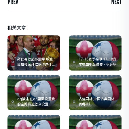
PREV
NEXT
相关文章
拜仁夺欧超杯冠军 瓜迪
17-18赛季德甲 17-18赛
奥拉带领拜仁取得过什么
季德国甲级联赛 - 积分榜
冠军
qq描述 在qq里面设置我
古建园林(中国古典园林
的空间描述怎么设置
有哪些)