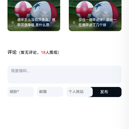
德甲怎么没有汉堡店，德
邵佳一德甲进球？邵佳一
甲汉堡降级,是什么原因
在德甲进了几个球
呢
评论
（暂无评论，
18
人围观）
发布