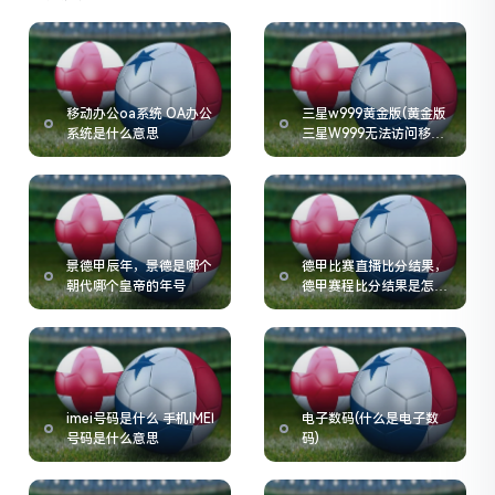
移动办公oa系统 OA办公
三星w999黄金版(黄金版
系统是什么意思
三星W999无法访问移动
网络)
景德甲辰年，景德是哪个
德甲比赛直播比分结果，
朝代哪个皇帝的年号
德甲赛程比分结果是怎么
样的
imei号码是什么 手机IMEI
电子数码(什么是电子数
号码是什么意思
码)