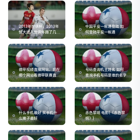
2013年世俱杯，2013年
中国平安一帐通登陆 如
恒大进入世俱杯踢了几场
何登陆平安一帐通
就被拜仁拿下了
德甲视频直播网站，现在
号码查询机主姓名 如何
哪个网站看德甲联赛直播
查询手机号码是谁的名字
比较方便
什么手机最好 买手机什
赤色黎明 电影(《赤色黎
么牌子最好
明》)