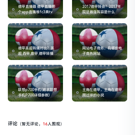
德甲直播器 德甲直播哪
2017德甲转会？2017年
个app直播堆fc3典tv
国足最强阵容是什么
德甲英超转播对比？英
网站电子商务，有哪些电
超,西甲,意甲,德甲转播费
子商务网站
用的情况如何
联想p700手机(跪求联想
主角在德甲，主角在德甲
手机P700详细参数)
踢过球的小说
评论
（暂无评论，
16
人围观）