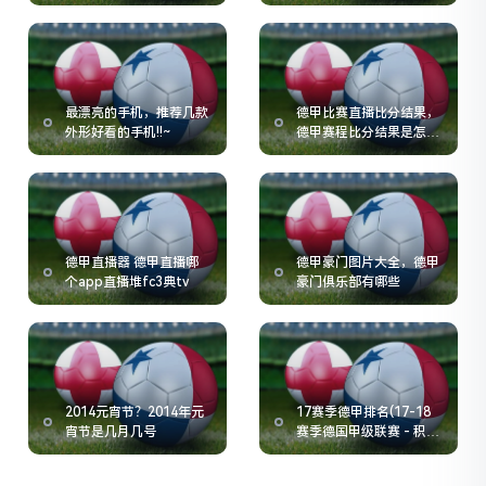
分
最漂亮的手机，推荐几款
德甲比赛直播比分结果，
外形好看的手机!!~
德甲赛程比分结果是怎么
样的
德甲直播器 德甲直播哪
德甲豪门图片大全，德甲
个app直播堆fc3典tv
豪门俱乐部有哪些
2014元宵节？2014年元
17赛季德甲排名(17-18
宵节是几月几号
赛季德国甲级联赛 - 积分
榜)