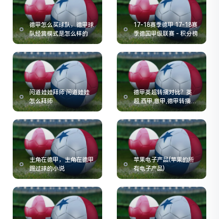
德甲怎么买球队，德甲球
17-18赛季德甲 17-18赛
队经营模式是怎么样的
季德国甲级联赛 - 积分榜
问道娃娃拜师 问道娃娃
德甲英超转播对比？英
怎么拜师
超,西甲,意甲,德甲转播费
用的情况如何
主角在德甲，主角在德甲
苹果电子产品(苹果的所
踢过球的小说
有电子产品)