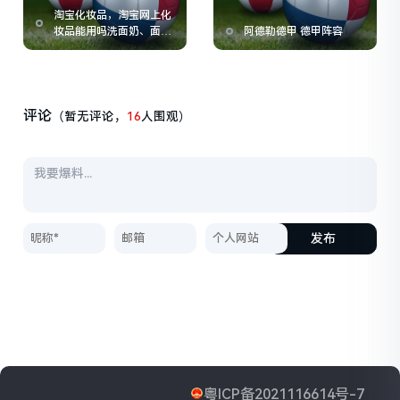
淘宝化妆品，淘宝网上化
妆品能用吗洗面奶、面之
阿德勒德甲 德甲阵容
类的
评论
（暂无评论，
16
人围观）
发布
粤ICP备2021116614号-7