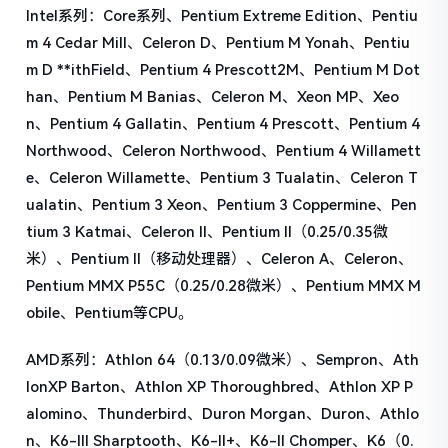
Intel系列：Core系列、Pentium Extreme Edition、Pentiu
m 4 Cedar Mill、Celeron D、Pentium M Yonah、Pentiu
m D **ithField、Pentium 4 Prescott2M、Pentium M Dot
han、Pentium M Banias、Celeron M、Xeon MP、Xeo
n、Pentium 4 Gallatin、Pentium 4 Prescott、Pentium 4
Northwood、Celeron Northwood、Pentium 4 Willamett
e、Celeron Willamette、Pentium 3 Tualatin、Celeron T
ualatin、Pentium 3 Xeon、Pentium 3 Coppermine、Pen
tium 3 Katmai、Celeron II、Pentium II（0.25/0.35微
米）、Pentium II（移动处理器）、Celeron A、Celeron、
Pentium MMX P55C（0.25/0.28微米）、Pentium MMX M
obile、Pentium等CPU。
AMD系列：Athlon 64（0.13/0.09微米）、Sempron、Ath
lonXP Barton、Athlon XP Thoroughbred、Athlon XP P
alomino、Thunderbird、Duron Morgan、Duron、Athlo
n、K6-III Sharptooth、K6-II+、K6-II Chomper、K6（0.