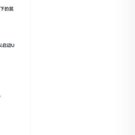
剩下的就
以启动U
。