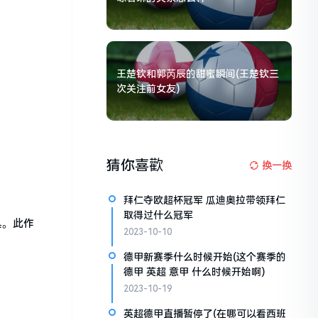
王楚钦和郭芮辰的甜蜜瞬间(王楚钦三
次关注前女友)
猜你喜歡
换一换
拜仁夺欧超杯冠军 瓜迪奥拉带领拜仁
取得过什么冠军
具。此作
2023-10-10
德甲新赛季什么时候开始(这个赛季的
德甲 英超 意甲 什么时候开始啊)
2023-10-19
英超德甲直播暂停了(在哪可以看西班