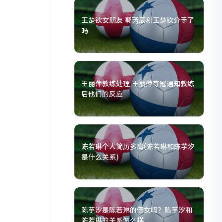
王楚钦女朋友 郭芮辰和王楚钦分手了
吗
王丽萍教练处理 王丽萍夺冠通知教练
后他们的反应
陈若琳个人简历多高(陈若琳和陈芋汐
是什么关系)
陈芋汐是陈若琳的侄女吗？陈芋汐和
陈若琳的关系怎么样