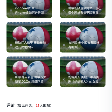
iphone4s固件，
德甲视频直播网站，现在
iPhone4S如何进行固件
哪个网站看德甲联赛直播
升级
比较方便
穆勒打入德甲 穆勒参加
古建园林(中国古典园林
过几次世界杯
有哪些)
00后德甲新星 德甲八大
蛇蝎美人 美剧，谁有美
新星,00后的超级巨星
剧《蛇蝎美人》的女演员
的名字啊
评论
（暂无评论，
21
人围观）