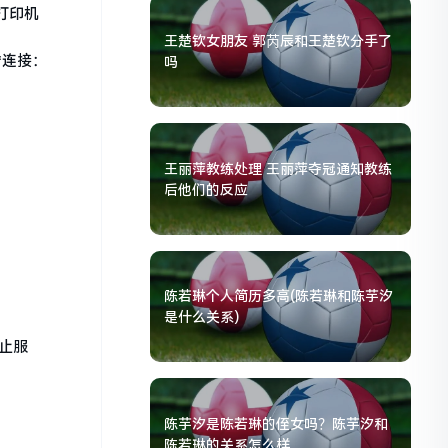
打印机
王楚钦女朋友 郭芮辰和王楚钦分手了
*连接：
吗
王丽萍教练处理 王丽萍夺冠通知教练
后他们的反应
陈若琳个人简历多高(陈若琳和陈芋汐
是什么关系)
停止服
陈芋汐是陈若琳的侄女吗？陈芋汐和
陈若琳的关系怎么样