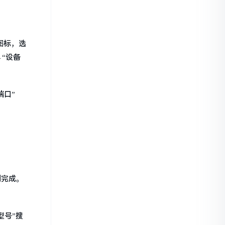
图标，选
→“设备
端口”
到完成。
型号”搜