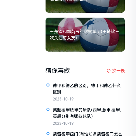
王楚钦和郭芮辰的甜蜜瞬间(王楚钦三
次关注前女友)
猜你喜歡
换一换
德甲和德乙的区别，德甲和德乙什么
区别
2023-10-19
英超德甲法甲的球队(西甲,意甲,德甲,
英超分别有哪些球队)
2023-10-19
凯雷德甲级门(有谁知道凯雷德门怎么