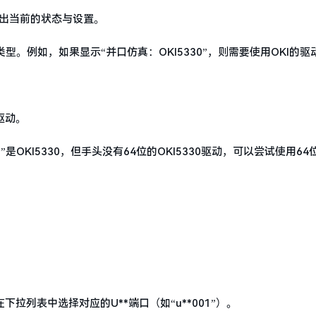
印出当前的状态与设置。
。例如，如果显示“并口仿真：OKI5330”，则需要使用OKI的驱
种驱动。
KI5330，但手头没有64位的OKI5330驱动，可以尝试使用64位
拉列表中选择对应的U**端口（如“u**001”）。