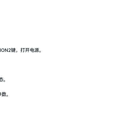
ION2键，打开电源。
态。
参数。