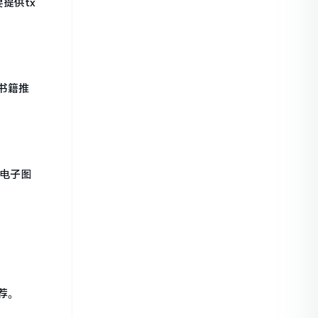
提供tx
书籍推
、电子图
荐。