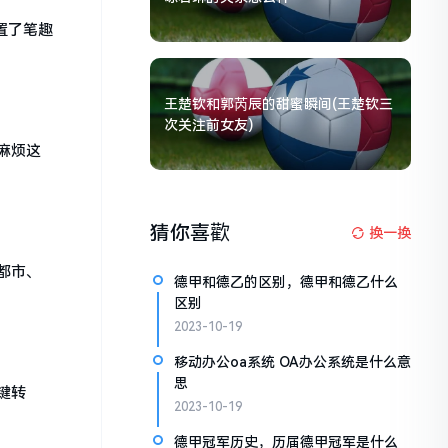
置了笔趣
王楚钦和郭芮辰的甜蜜瞬间(王楚钦三
次关注前女友)
麻烦这
猜你喜歡
换一换
都市、
德甲和德乙的区别，德甲和德乙什么
区别
2023-10-19
移动办公oa系统 OA办公系统是什么意
思
键转
2023-10-19
！
德甲冠军历史，历届德甲冠军是什么