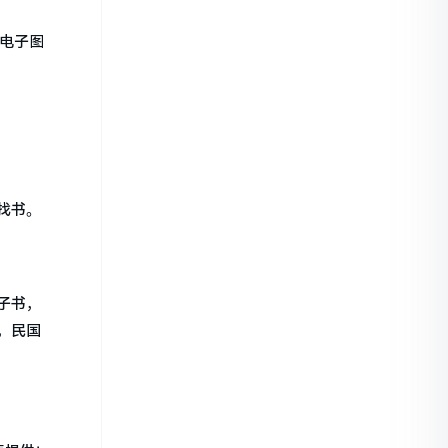
、电子图
找书。
子书，
，民国