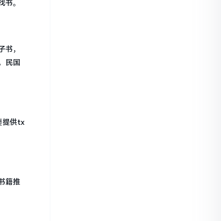
找书。
子书，
，民国
提供tx
书籍推