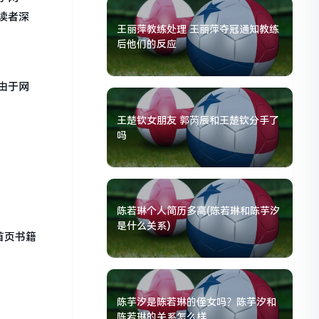
读者深
王丽萍教练处理 王丽萍夺冠通知教练
后他们的反应
由于网
王楚钦女朋友 郭芮辰和王楚钦分手了
吗
陈若琳个人简历多高(陈若琳和陈芋汐
是什么关系)
首页书籍
陈芋汐是陈若琳的侄女吗？陈芋汐和
陈若琳的关系怎么样