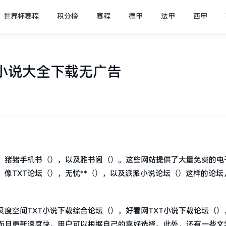
世界杯赛程
积分榜
赛程
德甲
法甲
西甲
小说大全下载无广告
），猪猪手机书（），以及雅书阁（）。这些网站提供了大量免费的电
像TXT论坛（），无忧**（），以及派派小说论坛（）这样的论坛
灵度空间TXT小说下载综合论坛（），好看网TXT小说下载论坛（）
，而且更新速度快，用户可以根据自己的喜好选择。此外，还有一些文