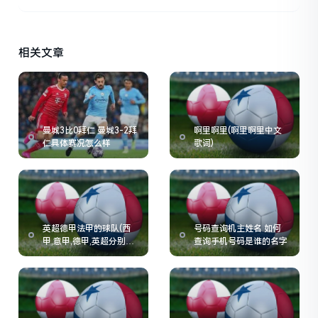
相关文章
曼城3比0拜仁 曼城3-2拜
啊里啊里(啊里啊里中文
仁具体赛况怎么样
歌词)
英超德甲法甲的球队(西
号码查询机主姓名 如何
甲,意甲,德甲,英超分别有
查询手机号码是谁的名字
哪些球队)