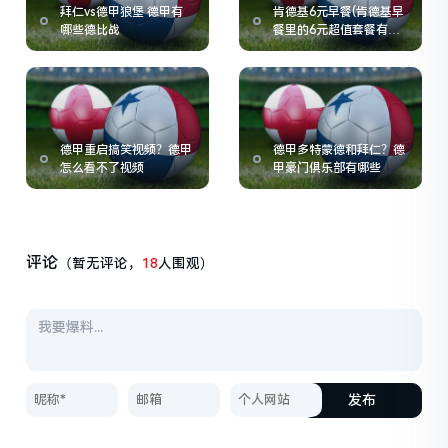
拜仁vs德甲狼堡 德甲有
肯德基6元早餐(肯德基早
哪些德比战
餐里的6元超值套餐有什
么全国都有吗)
德甲重启搞笑视频？德甲
德甲多特蒙德和拜仁？德
怎么看不了视频
甲豪门俱乐部有哪些
评论
（暂无评论，
18
人围观）
发布