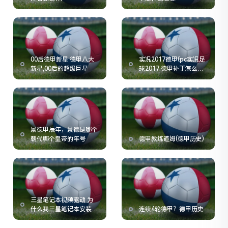
00后德甲新星 德甲八大
实况2017德甲(pc实况足
新星,00后的超级巨星
球2017 德甲补丁怎么导
入)
景德甲辰年，景德是哪个
朝代哪个皇帝的年号
德甲教练道姆(德甲历史)
三星笔记本视频驱动 为
什么我三星笔记本安装了
连续4轮德甲？德甲历史
摄像头驱动却无法视屏