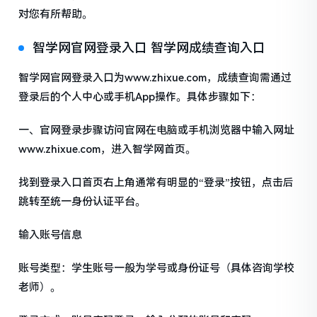
对您有所帮助。
智学网官网登录入口 智学网成绩查询入口
智学网官网登录入口为www.zhixue.com，成绩查询需通过
登录后的个人中心或手机App操作。具体步骤如下：
一、官网登录步骤访问官网在电脑或手机浏览器中输入网址
www.zhixue.com，进入智学网首页。
找到登录入口首页右上角通常有明显的“登录”按钮，点击后
跳转至统一身份认证平台。
输入账号信息
账号类型：学生账号一般为学号或身份证号（具体咨询学校
老师）。