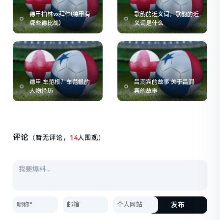
德甲柏林vs拜仁(德甲有
歌韵的近义词，歌韵的近
哪些德比战)
义词是什么
德甲 车范根？车范根的
吕洞宾的故事 关于吕洞
人物经历
宾的故事
评论
（暂无评论，
14
人围观）
发布