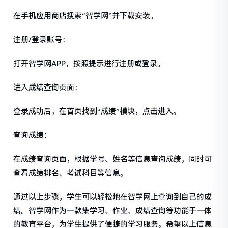
在手机应用商店搜索“智学网”并下载安装。
注册/登录账号：
打开智学网APP，按照提示进行注册或登录。
进入成绩查询页面：
登录成功后，在首页找到“成绩”模块，点击进入。
查询成绩：
在成绩查询页面，根据学号、姓名等信息查询成绩，同时可
查看成绩排名、考试科目等信息。
通过以上步骤，学生可以轻松地在智学网上查询到自己的成
绩。智学网作为一款集学习、作业、成绩查询等功能于一体
的教育平台，为学生提供了便捷的学习服务。希望以上信息