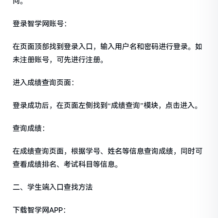
问。
登录智学网账号：
在页面顶部找到登录入口，输入用户名和密码进行登录。如
未注册账号，可先进行注册。
进入成绩查询页面：
登录成功后，在页面左侧找到“成绩查询”模块，点击进入。
查询成绩：
在成绩查询页面，根据学号、姓名等信息查询成绩，同时可
查看成绩排名、考试科目等信息。
二、学生端入口查找方法
下载智学网APP：