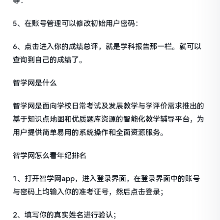
等：
5、在账号管理可以修改初始用户密码：
6、点击进入你的成绩总评，就是学科报告那一栏。就可以
查询到自己的成绩了。
智学网是什么
智学网是面向学校日常考试及发展教学与学评价需求推出的
基于知识点地图和优质题库资源的智能化教学辅导平台，为
用户提供简单易用的系统操作和全面资源服务。
智学网怎么看年纪排名
1、打开智学网app，进入登录界面，在登录界面中的账号
与密码上均输入你的准考证号，然后点击登录；
2、填写你的真实姓名进行验认；