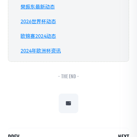
樊振东最新动态
2026世界杯动态
欧锦赛2024动态
2024年欧洲杯资讯
- THE END -