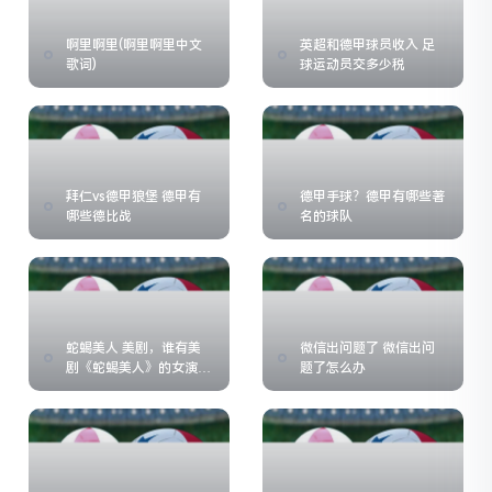
啊里啊里(啊里啊里中文
英超和德甲球员收入 足
歌词)
球运动员交多少税
拜仁vs德甲狼堡 德甲有
德甲手球？德甲有哪些著
哪些德比战
名的球队
蛇蝎美人 美剧，谁有美
微信出问题了 微信出问
剧《蛇蝎美人》的女演员
题了怎么办
的名字啊