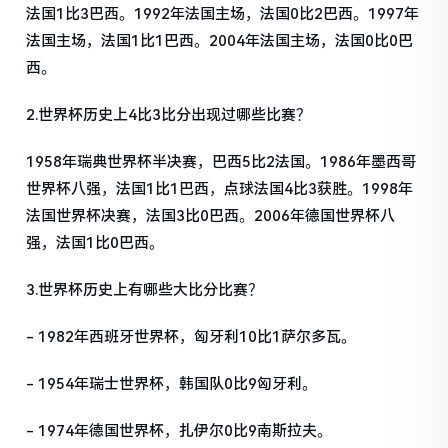
法国1比3巴西。1992年法国主场，法国0比2巴西。1997年
法国主场，法国1比1巴西。2004年法国主场，法国0比0巴
西。
2.世界杯历史上4比3比分出现过哪些比赛？
1958年瑞典世界杯半决赛，巴西5比2法国。1986年墨西哥
世界杯八强，法国1比1巴西，点球法国4比3获胜。1998年
法国世界杯决赛，法国3比0巴西。2006年德国世界杯八
强，法国1比0巴西。
3.世界杯历史上有哪些大比分比赛？
- 1982年西班牙世界杯，匈牙利10比1萨尔多瓦。
- 1954年瑞士世界杯，韩国队0比9匈牙利。
- 1974年德国世界杯，扎伊尔0比9南斯拉夫。