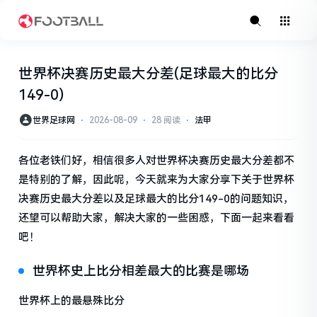
世界杯决赛历史最大分差(足球最大的比分
149-0)
世界足球网
⋅
2026-08-09
⋅
28 阅读
⋅
法甲
各位老铁们好，相信很多人对世界杯决赛历史最大分差都不
是特别的了解，因此呢，今天就来为大家分享下关于世界杯
决赛历史最大分差以及足球最大的比分149-0的问题知识，
还望可以帮助大家，解决大家的一些困惑，下面一起来看看
吧！
世界杯史上比分相差最大的比赛是哪场
世界杯上的最悬殊比分