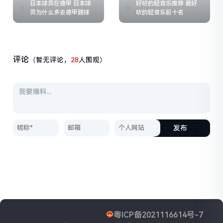
日本球员在德甲 日本球
好听的轻音乐推荐 最好
员为什么多去德甲踢球
听的轻音乐前十名
评论
（暂无评论，
28
人围观）
发布
粤ICP备2021116614号-7