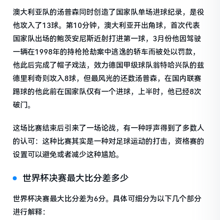
澳大利亚队的汤普森同时创造了国家队单场进球纪录，是役
他攻入了13球。第10分钟，澳大利亚开出角球，首次代表
国家队出场的鲍茨安尼斯近射打进第一球，3月份他因驾驶
一辆在1998年的持枪抢劫案中逃逸的轿车而被处以罚款，
他此后完成了帽子戏法，效力德国甲级球队翁特哈兴队的兹
德里利奇则攻入8球，但最风光的还数汤普森，在国内联赛
踢球的他此前在国家队仅有一个进球，上半时，他已经8次
破门。
这场比赛结束后引来了一场论战，有一种呼声得到了多数人
的认可：这种比赛其实是一种对足球运动的打击，资格赛的
设置可以避免或者减少这种尴尬。
世界杯决赛最大比分差多少
世界杯决赛最大比分差为6分。具体可细分为以下几个部分
进行解释：