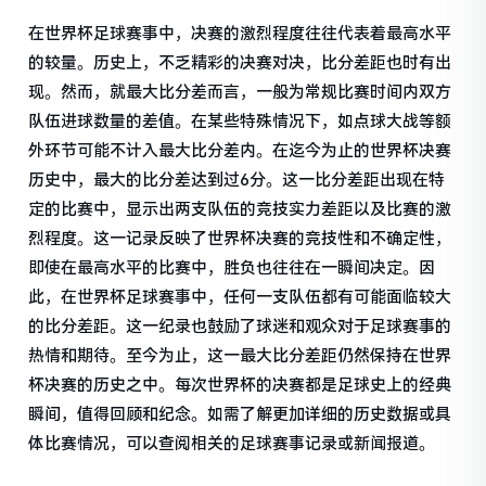
在世界杯足球赛事中，决赛的激烈程度往往代表着最高水平
的较量。历史上，不乏精彩的决赛对决，比分差距也时有出
现。然而，就最大比分差而言，一般为常规比赛时间内双方
队伍进球数量的差值。在某些特殊情况下，如点球大战等额
外环节可能不计入最大比分差内。在迄今为止的世界杯决赛
历史中，最大的比分差达到过6分。这一比分差距出现在特
定的比赛中，显示出两支队伍的竞技实力差距以及比赛的激
烈程度。这一记录反映了世界杯决赛的竞技性和不确定性，
即使在最高水平的比赛中，胜负也往往在一瞬间决定。因
此，在世界杯足球赛事中，任何一支队伍都有可能面临较大
的比分差距。这一纪录也鼓励了球迷和观众对于足球赛事的
热情和期待。至今为止，这一最大比分差距仍然保持在世界
杯决赛的历史之中。每次世界杯的决赛都是足球史上的经典
瞬间，值得回顾和纪念。如需了解更加详细的历史数据或具
体比赛情况，可以查阅相关的足球赛事记录或新闻报道。