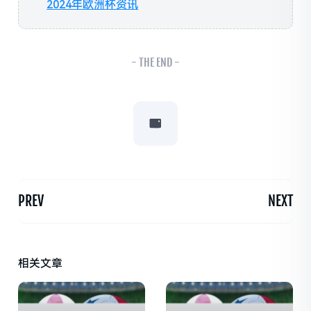
2024年欧洲杯资讯
- THE END -
PREV
NEXT
相关文章