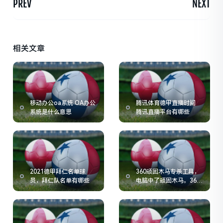
PREV
NEXT
相关文章
移动办公oa系统 OA办公
腾讯体育德甲直播时间
系统是什么意思
腾讯直播平台有哪些
2021德甲拜仁名单球
360顽固木马专杀工具，
员，拜仁队名单有哪些
电脑中了顽固木马。360
怎么杀都杀不掉, 怎么办