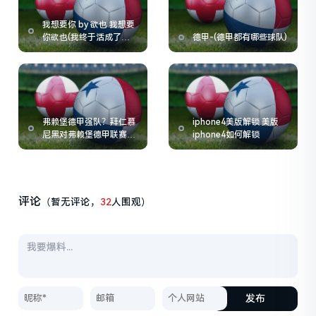
我想要你 by 欲也 我想要
你欲也(我终于活成了自
德甲-(德甲都有哪些球队)
己想要的模样)
弗赖堡德甲强队？拜仁慕
iphone4美版解锁 美版
尼黑对弗赖堡德甲联赛的
iphone4如何解锁
一场激烈对决
评论
（暂无评论，
32
人围观）
发布