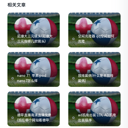
相关文章
尼康大三元镜头(尼康大
空间克隆器 qq空间如何
三元指哪几款镜头)
克隆
nano 7？苹果ipod
放线菌病(什么是羊放线
nano7怎么样
菌病)
德甲直播高清直播免费
ad凯南出装 LOL AD凯南
(现在哪个网站看德甲联
出装顺序
赛直播比较方便)