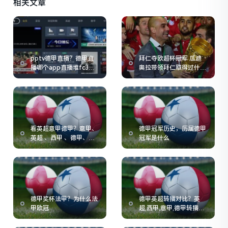
相关文章
pptv德甲直播？德甲直
拜仁夺欧超杯冠军 瓜迪
播哪个app直播堆fc3典
奥拉带领拜仁取得过什么
tv
冠军
看英超意甲德甲？意甲、
德甲冠军历史，历届德甲
英超 、西甲 、德甲、法
冠军是什么
甲各有些什么特点
德甲奖杯法甲？为什么法
德甲英超转播对比？英
甲欧冠
超,西甲,意甲,德甲转播费
用的情况如何