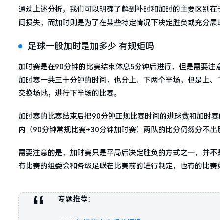
通过上述分析，我们可以明确了解到补时和加时的主要区别在
间损失，而加时则是为了在某些特定情况下决定胜负或充分展
足球一般加时是加多少 有规矩吗
加时赛是在90分钟的比赛结束休息5分钟后进行，但是需要注
加时赛一共三十分钟的时间，也分上、下两个半场，但是上、
交换场地，进行下半场的比赛。
加时赛的比赛结束后把90分钟正规比赛时间的进球数和加时赛
内（90分钟常规比赛+30分钟加时赛）两队的比分仍然分不
需要注意的是，加时赛只是平局后决定胜负的方式之一，并不
有比赛的组委会和各级足联在比赛前的进行制定，也有的比赛
专题推荐：