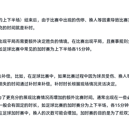
的上下半场）结束后，由于比赛中出现的伤停、换人等因素导致比赛
充的时间就是补时。
出现平局而需要额外决定胜负的情境。在比赛出现平局，且赛事规则
如足球比赛中常见的加时赛为上下半场各15分钟。
损失补偿。比如，在足球比赛中，如果比赛过程中因为球员受伤、换人
损失的时间通过补时来补偿。补时时长根据现场情况灵活决定。
或为了更充分的展现比赛情况而增加的额外比赛时间。通常出现在一些
一般会有固定的时长，如足球比赛的加时赛分为上下半场，各15分钟
在足球加时赛中，换人的次数可能会增加。加时赛的目的是为了给双