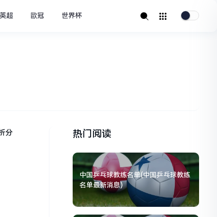
英超
歐冠
世界杯
热门阅读
析分
中国乒乓球教练名单(中国乒乓球教练
名单最新消息)