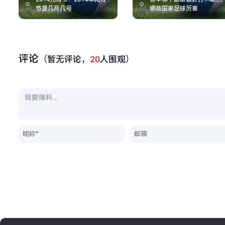
节是几月几号
哪些国家足球厉害
评论
（暂无评论，
20
人围观）