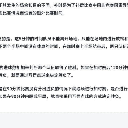
于其发生的场合和目的不同。补时是为了补偿比赛中因非竞赛因素导
现比赛情况而设置的额外比赛时间。
意的是，这5分钟的时间队员不能离开场地，只能在场地内进行放松
下两个半场中间没有休息的时间，在加时赛上半场结束后，两只队伍
的进球数相加来判断哪个队伍取得了胜利。如果在加时赛后120分钟
出胜负，就要通过互罚点球来决定胜负了。
是在90分钟比赛没有分出胜负的情况下就必须进行加时赛，是否进行
如果在90分钟内踢成平局，就直接采用互罚点球的方式决定胜负。