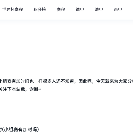
世界杯赛程
积分榜
赛程
德甲
法甲
西甲
小组赛有加时吗也一样很多人还不知道，因此呢，今天就来为大家分
关注下本站哦，谢谢~