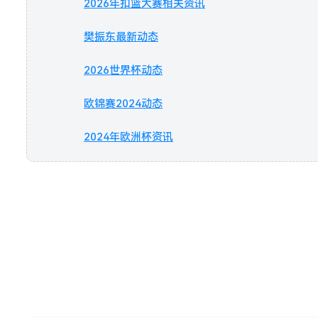
2026年扣篮大赛相关资讯
樊振东最新动态
2026世界杯动态
欧锦赛2024动态
2024年欧洲杯资讯