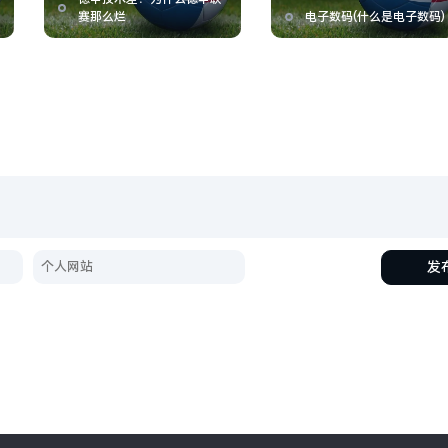
赛那么烂
电子数码(什么是电子数码)
发