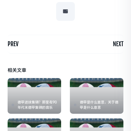
PREV
NEXT
相关文章
德甲进球集锦？那里有90
德甲是什么意思，关于德
年代末德甲集锦的音乐
甲是什么意思