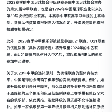
2023赛季的中国足球协会甲级联赛是由中国足球协会主办
的第20届中甲联赛，也是自1994年中国足球职业化以来的
第30届次级别职业联赛。本赛季中甲联赛采取常规的主客场
制，参赛队伍数量将根据准入情况而定，升降级数量也将根
据联赛规模确定。
此外，2023赛季中甲俱乐部被鼓励参加U21联赛。U21联赛
的优胜队伍（具体名额待定）将升级至2024年的中乙联
赛，而U21联赛的队伍升入中乙后，将以俱乐部B队的形式
参加中乙联赛。
关于2023年中甲的递补原则，为确保联赛的整体竞技水
平，中国足球协会明确了俱乐部的竞技成绩要求。例如，如
果升降级规则是升三降三，那么具备递补资格的俱乐部将限
于原降级的三个俱乐部以及低级别联赛上赛季排名第四至六
名的俱乐部，依此类推。连续降级的俱乐部不允许连续递
补。如果一家俱乐部第一年降级并按照相关原则递补回原级