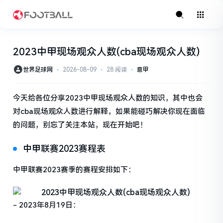
2023中甲现场观众人数(cba现场观众人数)
世界足球网
⋅
2026-08-09
⋅
28 阅读
⋅
意甲
今天给各位分享2023中甲现场观众人数的知识，其中也会
对cba现场观众人数进行解释，如果能碰巧解决你现在面临
的问题，别忘了关注本站，现在开始吧！
中甲联赛2023赛程表
中甲联赛2023赛季的赛程安排如下：
- 2023年8月19日：