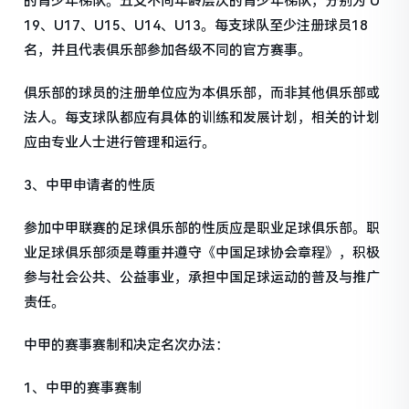
的青少年梯队。五支不同年龄层次的青少年梯队，分别为 U
19、U17、U15、U14、U13。每支球队至少注册球员18
名，并且代表俱乐部参加各级不同的官方赛事。
俱乐部的球员的注册单位应为本俱乐部，而非其他俱乐部或
法人。每支球队都应有具体的训练和发展计划，相关的计划
应由专业人士进行管理和运行。
3、中甲申请者的性质
参加中甲联赛的足球俱乐部的性质应是职业足球俱乐部。职
业足球俱乐部须是尊重并遵守《中国足球协会章程》，积极
参与社会公共、公益事业，承担中国足球运动的普及与推广
责任。
中甲的赛事赛制和决定名次办法：
1、中甲的赛事赛制