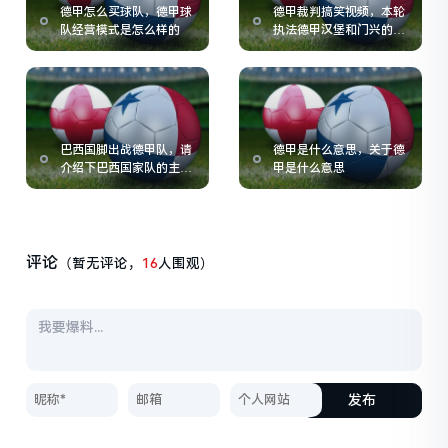
德甲怎么买球队，德甲球
德甲裁判搞笑视频，本轮
队经营模式是怎么样的
执法德甲汉堡和门兴的主
裁判是谁
巴西国脚出战德甲队，请
德甲是什么意思，关于德
介绍下巴西国家队的主力
甲是什么意思
左后卫安德烈
评论
（暂无评论，
16
人围观）
发布