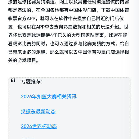
法的足球比赛竞猜渠道，网上以及其他任何渠道提供的内容
都是违法的，在全国各地都有中国体彩门店，下载中国体育
彩票官方APP，就可以在软件中去搜索自己附近的门店位
置，也可以在APP中去查询彩票数据和相关的玩法介绍。世
界杯比赛是球迷期待4年已久的大型国家队赛事，球迷在观
看精彩比赛的同时，也可以通过参与比赛竞猜的方式，给自
己带来更多的乐趣，那么就可以去中国体育彩票门店选择相
关的游戏项目。
专题推荐：
2026年扣篮大赛相关资讯
樊振东最新动态
2026世界杯动态