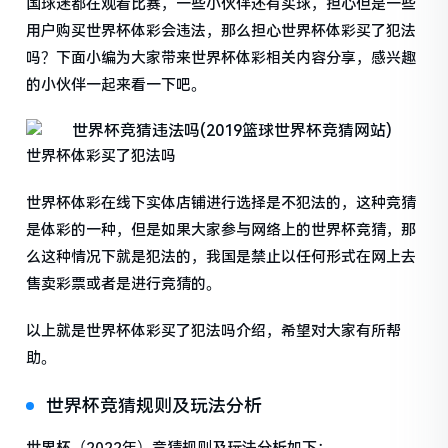
国球迷都在观看比赛，一些小伙伴还有买球，担心但是一些
用户购买世界杯体彩会违法，那么担心世界杯体彩买了犯法
吗？下面小编为大家带来世界杯体彩相关内容分享，感兴趣
的小伙伴一起来看一下吧。
世界杯体彩买了犯法吗
世界杯体彩在线下实体店铺进行选择是不犯法的，这种竞猜
是体彩的一种，但是如果大家参与网络上的世界杯竞猜，那
么这种情况下就是犯法的，我国是禁止以任何形式在网上去
售卖彩票或者是进行竞猜的。
以上就是世界杯体彩买了犯法吗介绍，希望对大家有所帮
助。
世界杯竞猜规则及玩法分析