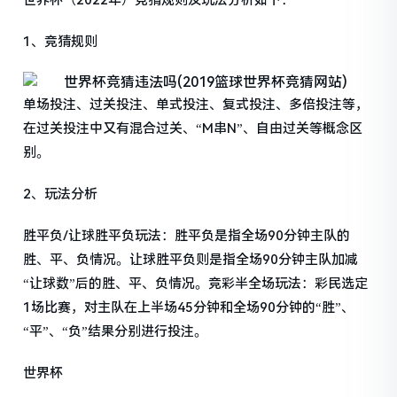
世界杯（2022年）竞猜规则及玩法分析如下：
1、竞猜规则
单场投注、过关投注、单式投注、复式投注、多倍投注等，
在过关投注中又有混合过关、“M串N”、自由过关等概念区
别。
2、玩法分析
胜平负/让球胜平负玩法：胜平负是指全场90分钟主队的
胜、平、负情况。让球胜平负则是指全场90分钟主队加减
“让球数”后的胜、平、负情况。竞彩半全场玩法：彩民选定
1场比赛，对主队在上半场45分钟和全场90分钟的“胜”、
“平”、“负”结果分别进行投注。
世界杯