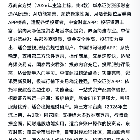
券商官方类（2026年主流上榜，共8款）华泰证券涨乐财富
通/AI涨乐：AI功能完善，系统稳定性强，月活长期位居券商
APP榜首，适配各类投资者。中金财富APP：投研资源丰
富，偏向高净值投资者与基本面投资，界面简洁专业。中信
证券信e投：头部券商资质，资金安全性高，投研实力突
出，适合重视服务合规性的用户。中国银河证券APP：系统
稳定，支持第三方软件登录，操作简单，交易速度快，适配
高频交易者。国泰君安君弘：投教内容充足，投顾服务评级
高，适合新手入门学习。中信建投蜻蜓点金：功能完善，资
讯更新及时，极端行情下交易稳定性强。平安证券APP：依
托平安综合金融生态，功能全面，一站式资产配置体验好。
招商证券智远一户通：系统稳定，基金ETF工具强大，客服
服务优秀，适合稳健理财用户。第三方平台类（2026年主
流上榜，共2款）同花顺：支持绝大多数券商登录，行情数
据全面，问财选股功能实用，适合多账户操作的投资者。东
方财富：覆盖全市场行情，自带财经股吧社区，兼顾股票与