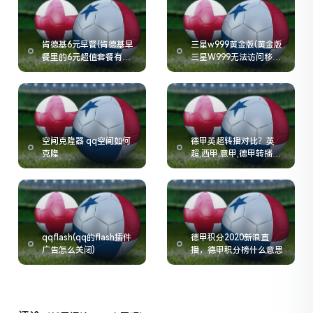
肯德基6元早餐(肯德基早
三星w999黄金版(黄金版
餐里的6元超值套餐有什
三星W999无法访问移动
么全国都有吗)
网络)
空间克隆器 qq空间如何
德甲英超转播对比？英
克隆
超,西甲,意甲,德甲转播费
用的情况如何
qqflash(qq的flash插件
德甲积分2020新浪直
广告怎么关闭)
播，德甲积分榜什么意思