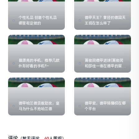
个性礼品 创意个性礼品
德甲天王？曾经的德国天
哪里有定做的
王现在怎么样了
最漂亮的手机，推荐几款
蒿俊闵德甲进球(蒿俊闵
外形好看的手机!!~
和邵佳一谁在德甲的留洋
生涯更成功)
德甲哈兰德贡献助攻，皇
德甲官，德甲转播权在哪
马为什么不抢哈兰德
个平台
评论
（暂无评论，
40
人围观）