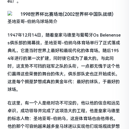
eu）。
圣地亚哥-伯纳乌球场简介
1947年12月14日，随着皇家马德里与葡萄牙Os Belenense
s俱乐部的揭幕战，圣地亚哥-伯纳乌体育场举行了正式落成
典礼，它是当时世界上最好和最现代化的体育场。随后195
4年进行的第一次扩建，同时使它成为了最大的。与此同
时，这支势不可挡的冠军之队的头衔，一点都无愧于这个他
们赢得这些荣誉的舞台的伟大，俱乐部队史也正开始成长。
这是每个拥趸梦想成真的黄金年代：最好的球队，于最好的
球场。
在这里，有一个人是绝对功不可没的，他以他的信念和远见
卓识，成功领导并完成了这项浩大的工程，他是皇家马德里
的标志人物：圣地亚哥-伯纳乌，这座体育场也由他得名。
他的那个可容纳越来越多皇马球迷以实现他们现场观战梦想