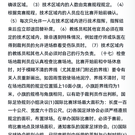
确该区域。（3）技术区域内的人数由竞赛规程规定。（4）
根据竞赛规程，技术区域内的人员应在比赛开始前确认。
（5）每次只允许一人在技术区域内进行战术指挥，指挥结
束后应立即退回替补席。（6）教练员和其他官员必须在限
定的技术区域内，除非遇到特殊情况，例如理疗师或队医在
得到裁判员的允许进场察看受伤队员时。（7）技术区域内
的教练员和其他人员必须对自己的行为负责。（十七）检查
场地裁判员应认真检查比赛场地。比赛开始前和中场休息
时，对于模糊不清的界线（尤其是球门附近的界线）要令有
关人员重新画出。如因雨雪致使场地泥泞、界线不清时，可
在场地四周的规定位置插上10面小旗，小旗距界线均为1
米，小旗的规格与角旗相同，以有助于裁判员作出判断。国
际足协规则小组决议(1)国际比赛球场最大面积为：长度一百
一十公尺、宽度六十四公尺。(2)各国足球协会必须严格遵照
规定的面积，布置球场。在举办国际比赛时，必须于赛前，
将比赛地点及球场面积，通知客队的国家足球协会。(3)国际