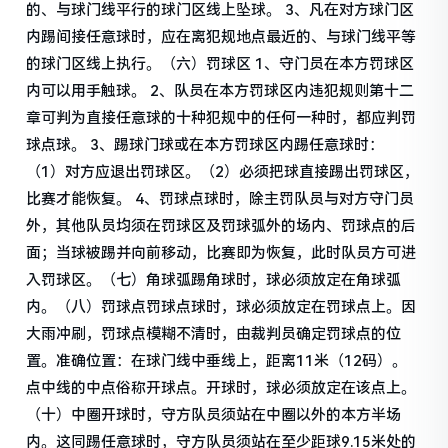
的、与球门线平行的球门区线上坠球。 3、凡在对方球门区
内踢间接任意球时，应在离犯规地点最近的、与球门线平等
的球门区线上执行。（六）罚球区 1、守门员在本方罚球区
内可以用手触球。 2、队员在本方罚球区内违犯规则第十二
章可判为直接任意球的十种犯规中的任何一种时，都应判罚
球点球。 3、踢球门球或在本方罚球区内踢任意球时：
（1）对方应退出罚球区。（2）必须把球直接踢出罚球区，
比赛才能恢复。 4、罚球点球时，除主罚队员与对方守门员
外，其他队员均须在罚球区及罚球弧外的场内、罚球点的后
面；当球被踢并向前移动，比赛即为恢复，此时队员方可进
入罚球区。（七）角球弧踢角球时，球必须放定在角球弧
内。（八）罚球点罚球点球时，球必须放定在罚球点上。因
大雨冲刷，罚球点模糊不清时，由裁判员确定罚球点的位
置。准确位置：在球门线中垂线上，距离11米（12码）。
点中线的中点俗称开球点。开球时，球必须放定在该点上。
（十）中圈开球时，守方队员须站在中圈以外的本方半场
内。这同踢任意球时，守方队员须站在至少距球9.15米处的