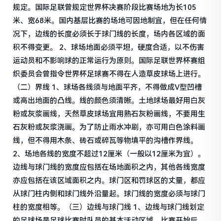
规定。国际足联曾规定世界杯决赛阶段比赛场地为长105
米、宽68米。国内基层比赛的场地可因地制宜，但在任何情
况下，边线的长度必须长于球门线的长度，场内各区域的面
积不得变更。 2、球场地面必须平坦，硬度合适，以不伤害
运动员和不影响球的正常运行为原则。国际足联世界杯赛组
织委员会曾指令世界杯足球赛不得在人造草皮球场上进行。
（二）界线 1、球场各线须与地面平齐，不得做成V型凹槽
或高出地面的凸线。线的颜色须清晰。土地球场最好用白灰
粉或灰浆画线，天然草皮球场宜用熟石灰粉画线，不要用生
石灰粉或灰浆浇画。为了防止雨水冲刷，亦可用白色涂料画
线，但不得用木条、砖石或碎瓦等物填平的沟槽作界线。
2、场地各线的宽度不超过12厘米（一般以12厘米为宜）。
边线与球门线的宽度应包括在场地面积之内，其他各线宽度
亦应包括在该区域面积之内。球门区和罚球区的丈量，都应
从球门柱内侧和球门线外沿量起。球门线的宽度必须与球门
柱的宽度相等。（三）边线与球门线 1、边线与球门线划定
的足球场是足球比赛时队员的基本活动区域。比赛开始后，