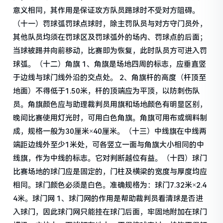
意义相同，其作用是保证攻方队员踢球时不受对方阻碍。
（十一）罚球弧罚球点球时，除主罚队员与对方守门员外，
其他队员均须在罚球区及罚球弧外的场内、罚球点的后面；
当球被踢并向前移动，比赛即为恢复，此时队员方可进入罚
球弧。（十二）角旗 1、角旗是场地四周的标志，应垂直竖
于边线与球门线外沿的交点处。 2、角旗杆的高度（杆顶至
地面）不得低于1.50米，杆的顶端应为平顶，以防刺伤队
员。角旗颜色应与助理裁判员用旗和场地颜色有明显区别，
晚间比赛使用灯光时，可用白色角旗。角旗可用布或绸料制
成，规格一般为30厘米×40厘米。（十三）中线旗在中线两
端距边线外至少1米处，可各竖立一面与角旗大小相同的中
线旗，作为中线的标志。它对判断越位有益。（十四）球门
比赛场地的球门应是固定的，门柱及横梁的宽度与厚度均应
相同。球门颜色必须是白色。准确规格为：球门7.32米×2.4
4米。球门网 1、球门网的作用是帮助裁判员看清球是否进
入球门，因此球门网只能挂在球门后面，牢固地附加在球门