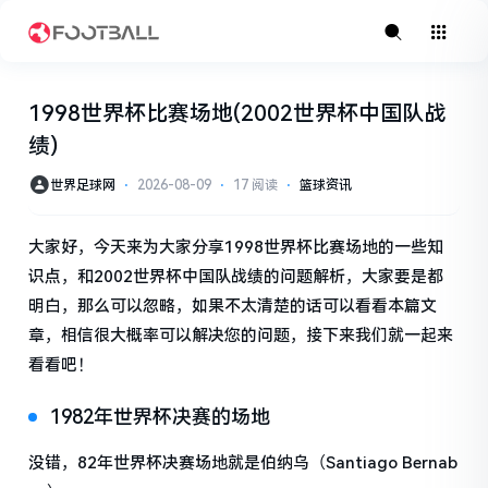
1998世界杯比赛场地(2002世界杯中国队战
绩)
世界足球网
⋅
2026-08-09
⋅
17 阅读
⋅
篮球资讯
大家好，今天来为大家分享1998世界杯比赛场地的一些知
识点，和2002世界杯中国队战绩的问题解析，大家要是都
明白，那么可以忽略，如果不太清楚的话可以看看本篇文
章，相信很大概率可以解决您的问题，接下来我们就一起来
看看吧！
1982年世界杯决赛的场地
没错，82年世界杯决赛场地就是伯纳乌（Santiago Bernab