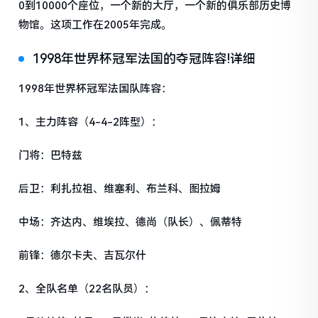
0到10000个座位，一个新的大厅，一个新的俱乐部历史博
物馆。这项工作在2005年完成。
1998年世界杯冠军法国的夺冠阵容!详细
1998年世界杯冠军法国队阵容：
1、主力阵容（4-4-2阵型）：
门将：巴特兹
后卫：利扎拉祖、维塞利、布兰科、图拉姆
中场：齐达内、维埃拉、德尚（队长）、佩蒂特
前锋：德尔卡夫、吉瓦尔什
2、全队名单（22名队员）：