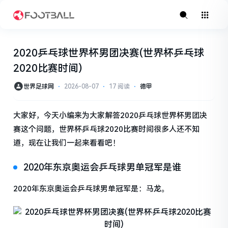
2020乒乓球世界杯男团决赛(世界杯乒乓球
2020比赛时间)
世界足球网
⋅
2026-08-07
⋅
17 阅读
⋅
德甲
大家好，今天小编来为大家解答2020乒乓球世界杯男团决
赛这个问题，世界杯乒乓球2020比赛时间很多人还不知
道，现在让我们一起来看看吧！
2020年东京奥运会乒乓球男单冠军是谁
2020年东京奥运会乒乓球男单冠军是：马龙。