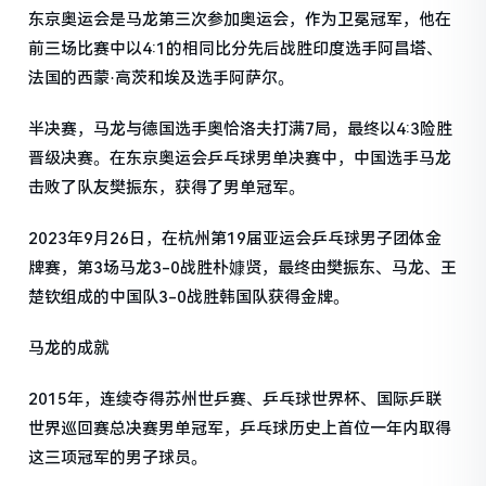
东京奥运会是马龙第三次参加奥运会，作为卫冕冠军，他在
前三场比赛中以4:1的相同比分先后战胜印度选手阿昌塔、
法国的西蒙·高茨和埃及选手阿萨尔。
半决赛，马龙与德国选手奥恰洛夫打满7局，最终以4:3险胜
晋级决赛。在东京奥运会乒乓球男单决赛中，中国选手马龙
击败了队友樊振东，获得了男单冠军。
2023年9月26日，在杭州第19届亚运会乒乓球男子团体金
牌赛，第3场马龙3-0战胜朴嫝贤，最终由樊振东、马龙、王
楚钦组成的中国队3-0战胜韩国队获得金牌。
马龙的成就
2015年，连续夺得苏州世乒赛、乒乓球世界杯、国际乒联
世界巡回赛总决赛男单冠军，乒乓球历史上首位一年内取得
这三项冠军的男子球员。