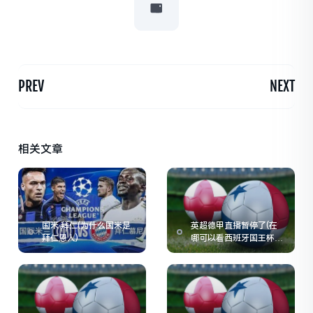
PREV
NEXT
相关文章
国米 拜仁(为什么国米是
英超德甲直播暂停了(在
拜仁恩人)
哪可以看西班牙国王杯超
清直播)