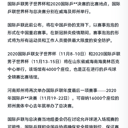
国际乒联男子世界杯和2020国际乒**决赛的比赛地点，国际
乒联世界杯与总决赛分别在威海及郑州举行。
国际乒联此前公布，将在中国乒协的支持下，以赛事泡泡的
形式在中国重启赛事。在新冠肺炎疫情期间，赛事泡泡的形
式将为所有运动员和工作人员提供最大限度的安全防护。
2020国际乒联女子世界杯（11月8–10日）和2020国际乒联
男子世界杯（11月13–15日）将在山东省威海南海奥林匹克
中心举行，该场馆有4000个座位，也是正在进行的乒乓球
全锦赛比赛场馆。
河南郑州将再次举办国际乒联年度最后一项赛事——2020
年国际乒**决赛（11月19–22日）。可容纳16000个座位的
郑州奥体中心去年就举办了总决赛。
国际乒联与总决赛当地组委会仍在讨论允许球迷入场观赛的
可能性。国际乒联和中国乒协将确保安全措施到位，保证赛