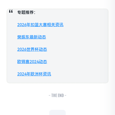
专题推荐：
2026年扣篮大赛相关资讯
樊振东最新动态
2026世界杯动态
欧锦赛2024动态
2024年欧洲杯资讯
- THE END -